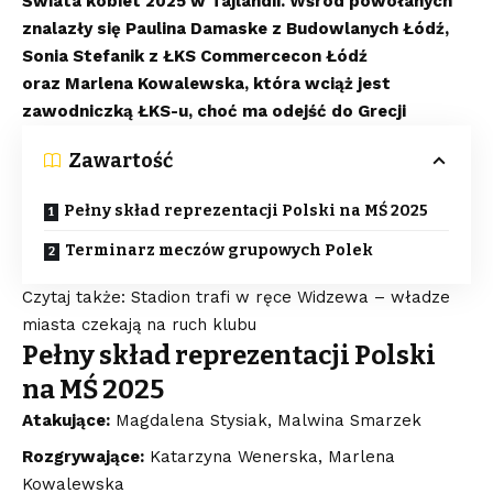
Świata kobiet 2025 w Tajlandii. Wśród powołanych
znalazły się Paulina Damaske z Budowlanych Łódź,
Sonia Stefanik z ŁKS Commercecon Łódź
oraz Marlena Kowalewska, która wciąż jest
zawodniczką ŁKS-u, choć ma odejść do Grecji
Zawartość
Pełny skład reprezentacji Polski na MŚ 2025
Terminarz meczów grupowych Polek
Czytaj także: Stadion trafi w ręce Widzewa – władze
miasta czekają na ruch klubu
Pełny skład reprezentacji Polski
na MŚ 2025
Atakujące:
Magdalena Stysiak, Malwina Smarzek
Rozgrywające:
Katarzyna Wenerska, Marlena
Kowalewska