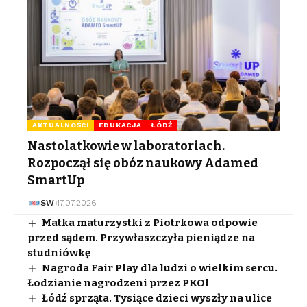
AKTUALNOŚCI
EDUKACJA
ŁÓDŹ
Nastolatkowie w laboratoriach.
Rozpoczął się obóz naukowy Adamed
SmartUp
SW
17.07.2026
Matka maturzystki z Piotrkowa odpowie
przed sądem. Przywłaszczyła pieniądze na
studniówkę
Nagroda Fair Play dla ludzi o wielkim sercu.
Łodzianie nagrodzeni przez PKOl
Łódź sprząta. Tysiące dzieci wyszły na ulice