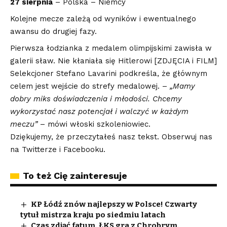
27 sierpnia
– Polska – Niemcy
Kolejne mecze zależą od wyników i ewentualnego
awansu do drugiej fazy.
Pierwsza łodzianka z medalem olimpijskimi zawisła w
galerii sław. Nie kłaniała się Hitlerowi [ZDJĘCIA i FILM]
Selekcjoner Stefano Lavarini podkreśla, że głównym
celem jest wejście do strefy medalowej. –
„Mamy
dobry miks doświadczenia i młodości. Chcemy
wykorzystać nasz potencjał i walczyć w każdym
meczu”
– mówi włoski szkoleniowiec.
Dziękujemy, że przeczytałeś nasz tekst. Obserwuj nas
na
Twitterze
i
Facebooku
.
To też Cię zainteresuje
KP Łódź znów najlepszy w Polsce! Czwarty
tytuł mistrza kraju po siedmiu latach
Czas zdjąć fatum. ŁKS gra z Chrobrym.