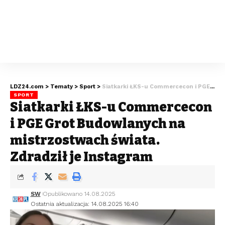
LDZ24.com
>
Tematy
>
Sport
>
Siatkarki ŁKS-u Commercecon i PGE Grot Budowlanych na mistrzostwach świata. Zdradził je Instagram
SPORT
Siatkarki ŁKS-u Commercecon
i PGE Grot Budowlanych na
mistrzostwach świata.
Zdradził je Instagram
SW
Opublikowano 14.08.2025
Ostatnia aktualizacja: 14.08.2025 16:40