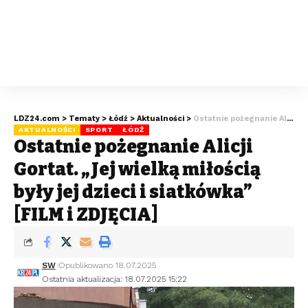
LDZ24.com
>
Tematy
>
Łódź
>
Aktualności
>
Ostatnie pożegnanie Alicji Gortat. „Jej wielką miłością były jej dzieci i siatkówka” [FILM i ZDJĘCIA]
AKTUALNOŚCI
SPORT
ŁÓDŹ
Ostatnie pożegnanie Alicji
Gortat. „Jej wielką miłością
były jej dzieci i siatkówka”
[FILM i ZDJĘCIA]
SW
Opublikowano 18.07.2025
Ostatnia aktualizacja: 18.07.2025 15:22