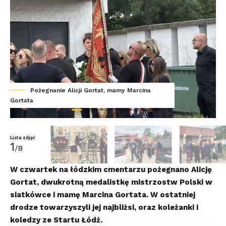
Pożegnanie Alicji Gortat, mamy Marcina
Gortata
Gor
Lista zdjęć
1
/8
W czwartek na łódzkim cmentarzu pożegnano Alicję
Gortat, dwukrotną medalistkę mistrzostw Polski w
siatkówce i mamę Marcina Gortata. W ostatniej
drodze towarzyszyli jej najbliżsi, oraz koleżanki i
koledzy ze Startu Łódź.