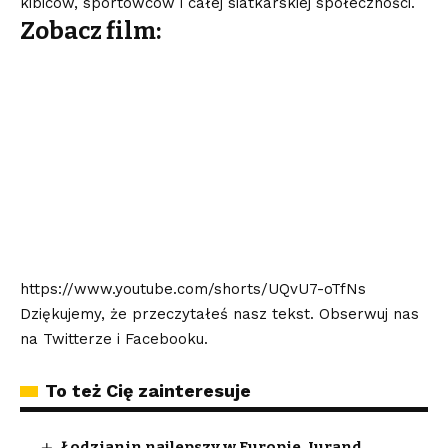
kibiców, sportowców i całej siatkarskiej społeczności.
Zobacz film:
https://www.youtube.com/shorts/UQvU7-oTfNs
Dziękujemy, że przeczytałeś nasz tekst. Obserwuj nas
na
Twitterze
i
Facebooku
.
To też Cię zainteresuje
Łodzianin najlepszy w Europie. Jurand