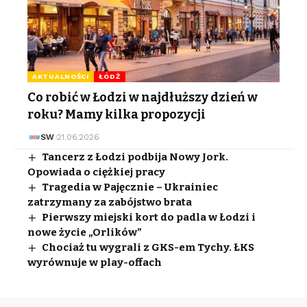
AKTUALNOŚCI
ŁÓDŹ
Co robić w Łodzi w najdłuższy dzień w
roku? Mamy kilka propozycji
SW
21.06.2026
Tancerz z Łodzi podbija Nowy Jork.
Opowiada o ciężkiej pracy
Tragedia w Pajęcznie – Ukrainiec
zatrzymany za zabójstwo brata
Pierwszy miejski kort do padla w Łodzi i
nowe życie „Orlików”
Chociaż tu wygrali z GKS-em Tychy. ŁKS
wyrównuje w play-offach