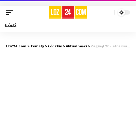
Łódź
LDZ24.com
>
Tematy
>
Łódzkie
>
Aktualności
>
Zaginął 20-letni Ksawery z Sieradza. Policja apeluje o pomoc