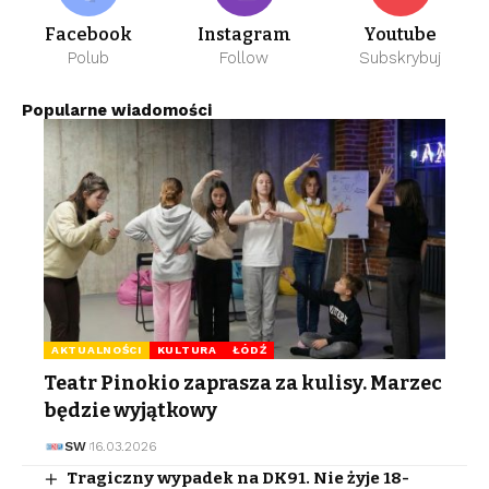
Facebook
Instagram
Youtube
Polub
Follow
Subskrybuj
Popularne wiadomości
AKTUALNOŚCI
KULTURA
ŁÓDŹ
Teatr Pinokio zaprasza za kulisy. Marzec
będzie wyjątkowy
SW
16.03.2026
Tragiczny wypadek na DK91. Nie żyje 18-