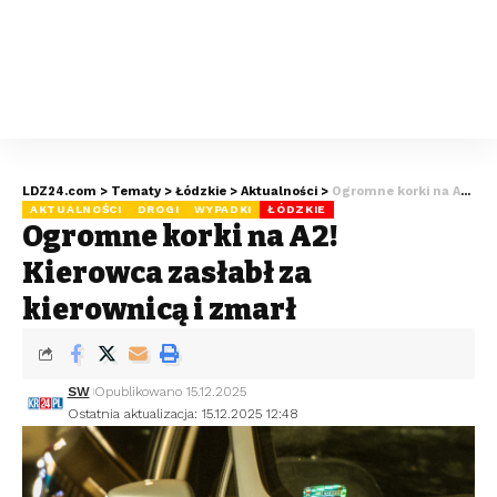
LDZ24.com
>
Tematy
>
Łódzkie
>
Aktualności
>
Ogromne korki na A2! Kierowca zasłabł za kierownicą i zmarł
AKTUALNOŚCI
DROGI
WYPADKI
ŁÓDZKIE
Ogromne korki na A2!
Kierowca zasłabł za
kierownicą i zmarł
SW
Opublikowano 15.12.2025
Ostatnia aktualizacja: 15.12.2025 12:48