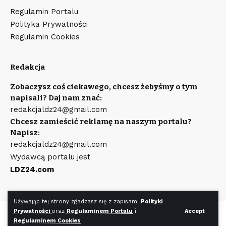
Regulamin Portalu
Polityka Prywatności
Regulamin Cookies
Redakcja
Zobaczysz coś ciekawego, chcesz żebyśmy o tym
napisali? Daj nam znać:
redakcjaldz24@gmail.com
Chcesz zamieścić reklamę na naszym portalu?
Napisz:
redakcjaldz24@gmail.com
Wydawcą portalu jest
LDZ24.com
Używając tej strony zgadzasz się z zapisami
Polityki
Prywatności
oraz
Regulaminem Portalu
i
Accept
©
LDZ24.com
Wszystkie prawa zastrzeżone. Wykonanie strony
Regulaminem Cookies
WR7.pl