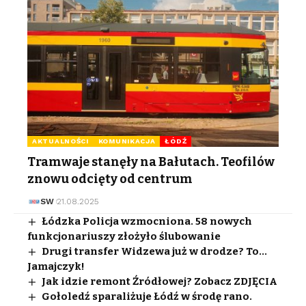
AKTUALNOŚCI
KOMUNIKACJA
ŁÓDŹ
Tramwaje stanęły na Bałutach. Teofilów
znowu odcięty od centrum
SW
21.08.2025
Łódzka Policja wzmocniona. 58 nowych
funkcjonariuszy złożyło ślubowanie
Drugi transfer Widzewa już w drodze? To…
Jamajczyk!
Jak idzie remont Źródłowej? Zobacz ZDJĘCIA
Gołoledź sparaliżuje Łódź w środę rano.