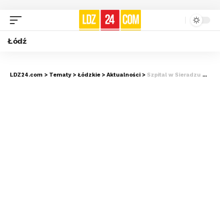
Łódź
LDZ24.com
>
Tematy
>
Łódzkie
>
Aktualności
>
Szpital w Sieradzu wśród liderów kardiologii w Polsce. Dostał prestiżowe wyróżnienie