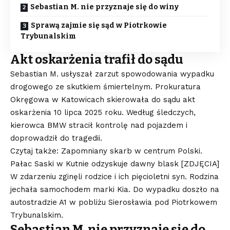
Sebastian M. nie przyznaje się do winy
Sprawą zajmie się sąd w Piotrkowie
Trybunalskim
Akt oskarżenia trafił do sądu
Sebastian M. usłyszał zarzut spowodowania wypadku
drogowego ze skutkiem śmiertelnym. Prokuratura
Okręgowa w Katowicach skierowała do sądu akt
oskarżenia 10 lipca 2025 roku. Według śledczych,
kierowca BMW stracił kontrolę nad pojazdem i
doprowadził do tragedii.
Czytaj także: Zapomniany skarb w centrum Polski.
Pałac Saski w Kutnie odzyskuje dawny blask [ZDJĘCIA]
W zdarzeniu zginęli rodzice i ich pięcioletni syn. Rodzina
jechała samochodem marki Kia. Do wypadku doszło na
autostradzie A1 w pobliżu Sierosławia pod Piotrkowem
Trybunalskim.
Sebastian M. nie przyznaje się do