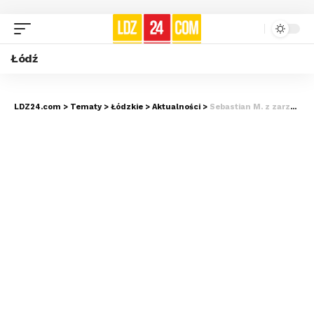
Łódź
LDZ24.com
>
Tematy
>
Łódzkie
>
Aktualności
>
Sebastian M. z zarzutem za tragiczny wypadek na A1. Wreszcie spotka go kara?