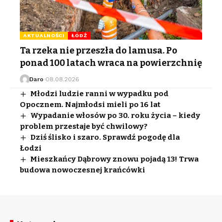
AKTUALNOŚCI
ŁÓDŹ
Ta rzeka nie przeszła do lamusa. Po
ponad 100 latach wraca na powierzchnię
Daro
08.08.2026
Młodzi ludzie ranni w wypadku pod
Opocznem. Najmłodsi mieli po 16 lat
Wypadanie włosów po 30. roku życia – kiedy
problem przestaje być chwilowy?
Dziś ślisko i szaro. Sprawdź pogodę dla
Łodzi
Mieszkańcy Dąbrowy znowu pojadą 13! Trwa
budowa nowoczesnej krańcówki