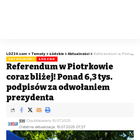
LDZ24.com
>
Tematy
>
Łódzkie
>
Aktualności
>
Referendum w Piotrkowie coraz bliżej! Ponad 6,3 tys. podpisów za odwołaniem prezydenta
AKTUALNOŚCI
ŁÓDZKIE
Referendum w Piotrkowie
coraz bliżej! Ponad 6,3 tys.
podpisów za odwołaniem
prezydenta
SW
Opublikowano 15.07.2025
Ostatnia aktualizacja: 15.07.2025 07:27