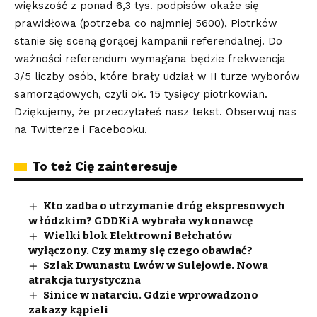
większość z ponad 6,3 tys. podpisów okaże się
prawidłowa (potrzeba co najmniej 5600), Piotrków
stanie się sceną gorącej kampanii referendalnej. Do
ważności referendum wymagana będzie frekwencja
3/5 liczby osób, które brały udział w II turze wyborów
samorządowych, czyli ok. 15 tysięcy piotrkowian.
Dziękujemy, że przeczytałeś nasz tekst. Obserwuj nas
na
Twitterze
i
Facebooku
.
To też Cię zainteresuje
Kto zadba o utrzymanie dróg ekspresowych
w łódzkim? GDDKiA wybrała wykonawcę
Wielki blok Elektrowni Bełchatów
wyłączony. Czy mamy się czego obawiać?
Szlak Dwunastu Lwów w Sulejowie. Nowa
atrakcja turystyczna
Sinice w natarciu. Gdzie wprowadzono
zakazy kąpieli