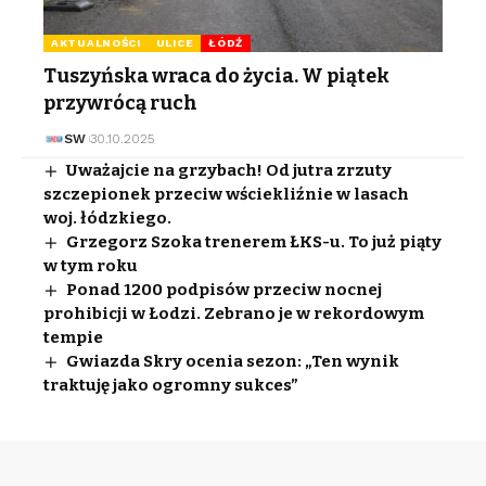
AKTUALNOŚCI
ULICE
ŁÓDŹ
Tuszyńska wraca do życia. W piątek
przywrócą ruch
SW
30.10.2025
Uważajcie na grzybach! Od jutra zrzuty
szczepionek przeciw wściekliźnie w lasach
woj. łódzkiego.
Grzegorz Szoka trenerem ŁKS-u. To już piąty
w tym roku
Ponad 1200 podpisów przeciw nocnej
prohibicji w Łodzi. Zebrano je w rekordowym
tempie
Gwiazda Skry ocenia sezon: „Ten wynik
traktuję jako ogromny sukces”