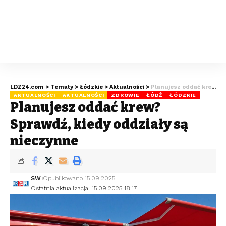
LDZ24.com
>
Tematy
>
Łódzkie
>
Aktualności
>
Planujesz oddać krew? Sprawdź, kiedy oddziały są nieczynne
AKTUALNOŚCI
AKTUALNOŚCI
ZDROWIE
ŁÓDŹ
ŁÓDZKIE
Planujesz oddać krew?
Sprawdź, kiedy oddziały są
nieczynne
SW
Opublikowano 15.09.2025
Ostatnia aktualizacja: 15.09.2025 18:17