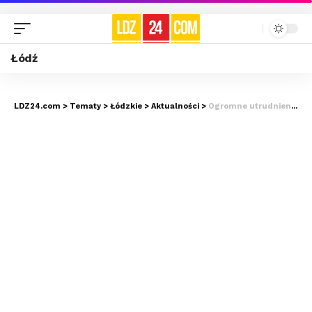
Łódź
LDZ24.com
>
Tematy
>
Łódzkie
>
Aktualności
>
Ogromne utrudnienia na S8. Płonie samochód!