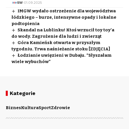
SW
01.09.2025
IMGW wydało ostrzeżenie dla województwa
łódzkiego – burze, intensywne opady i lokalne
podtopienia
Skandal na Lublinku! Ktoś wrzucił toy toy’a
do wody. Zagrożenie dla ludzi i zwierząt
Góra Kamieńsk otwarta w przyszłym
tygodniu. Trwa naśnieżanie stoku [ZDJĘCIA]
Łodzianie uwięzieni w Dubaju. “Słyszałam
wiele wybuchów”
Kategorie
Biznes
Kultura
Sport
Zdrowie