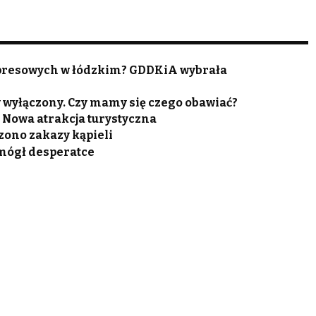
spresowych w łódzkim? GDDKiA wybrała
 wyłączony. Czy mamy się czego obawiać?
 Nowa atrakcja turystyczna
zono zakazy kąpieli
omógł desperatce