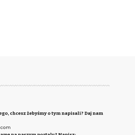
ego, chcesz żebyśmy o tym napisali? Daj nam
.com
lamę na naszym portalu? Napisz: