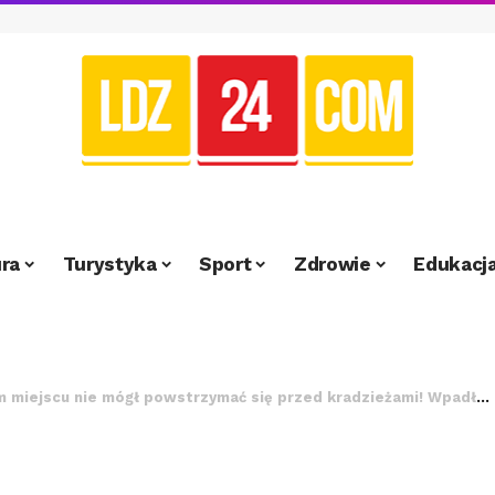
ra
Turystyka
Sport
Zdrowie
Edukacj
ejscu nie mógł powstrzymać się przed kradzieżami! Wpadł w ręce policji