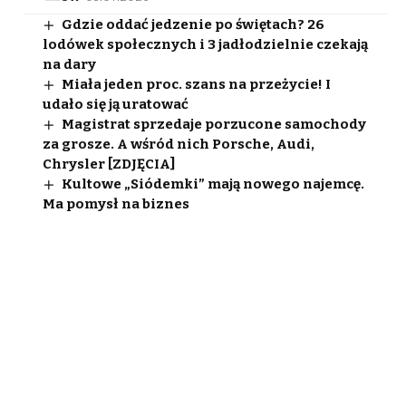
Gdzie oddać jedzenie po świętach? 26
lodówek społecznych i 3 jadłodzielnie czekają
na dary
Miała jeden proc. szans na przeżycie! I
udało się ją uratować
Magistrat sprzedaje porzucone samochody
za grosze. A wśród nich Porsche, Audi,
Chrysler [ZDJĘCIA]
Kultowe „Siódemki” mają nowego najemcę.
Ma pomysł na biznes