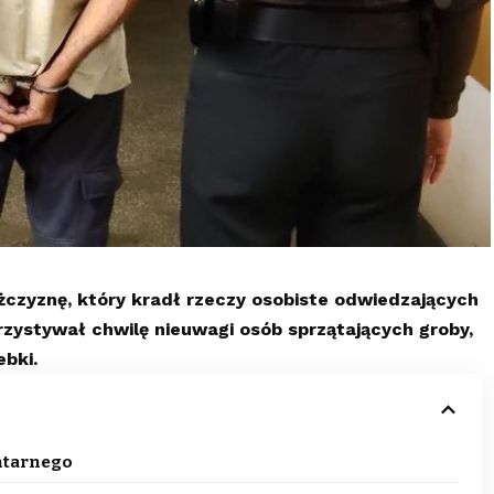
ężczyznę, który kradł rzeczy osobiste odwiedzających
ystywał chwilę nieuwagi osób sprzątających groby,
ebki.
entarnego