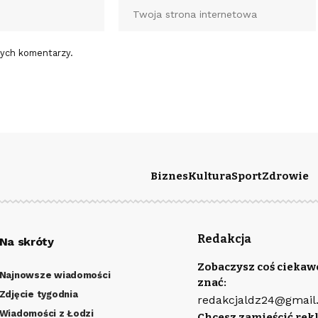
nych komentarzy.
Biznes
Kultura
Sport
Zdrowie
Redakcja
Na skróty
Zobaczysz coś ciekaw
Najnowsze wiadomości
znać:
Zdjęcie tygodnia
redakcjaldz24@gmail
Wiadomości z Łodzi
Chcesz zamieścić rek