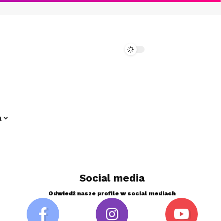
a
Social media
Odwiedź nasze profile w social mediach