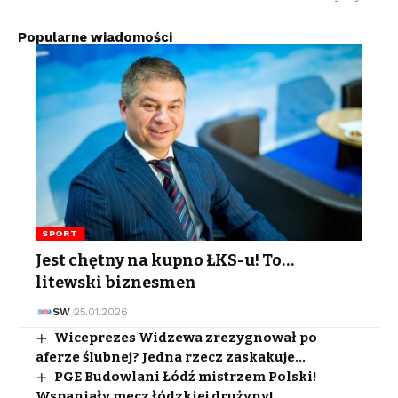
Popularne wiadomości
SPORT
Jest chętny na kupno ŁKS-u! To…
litewski biznesmen
SW
25.01.2026
Wiceprezes Widzewa zrezygnował po
aferze ślubnej? Jedna rzecz zaskakuje…
PGE Budowlani Łódź mistrzem Polski!
Wspaniały mecz łódzkiej drużyny!