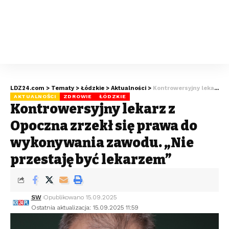
LDZ24.com
>
Tematy
>
Łódzkie
>
Aktualności
>
Kontrowersyjny lekarz z Opoczna zrzekł się prawa do wykonywania zawodu. „Nie przestaję być lekarzem”
AKTUALNOŚCI
ZDROWIE
ŁÓDZKIE
Kontrowersyjny lekarz z
Opoczna zrzekł się prawa do
wykonywania zawodu. „Nie
przestaję być lekarzem”
SW
Opublikowano 15.09.2025
Ostatnia aktualizacja: 15.09.2025 11:59