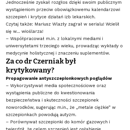
Jednocześnie zyskał rozgłos dzięki swoim publicznym
wystąpieniom przeciw obowiązkowemu kalendarzowi
szczepień i krytyce działań izb lekarskich.
Czytaj także: Mariusz Wlazły zagrał w serialu! Wcielił
się w… wioślarza!
– Współpracował m.in. z lokalnymi mediami i
uniwersytetami trzeciego wieku, prowadząc wykłady o
medycynie holistycznej i znaczeniu suplementów.
Za co dr Czerniak był
krytykowany?
Propagowanie antyszczepionkowych poglądów
– Wykorzystywał media społecznościowe oraz
wystąpienia publiczne do kwestionowania
bezpieczeństwa i skuteczności szczepionek
noworodków, sugerując m.in., że „metale ciężkie” w
szczepionkach powodują autyzm.
– Porównywał szczepionki do komór gazowych i
twierdził, że celem szczepień jest osłabienie