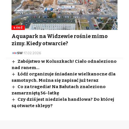
ŁÓDŹ
Aquapark na Widzewie rośnie mimo
zimy. Kiedy otwarcie?
SW
17.02.2026
Zabójstwo w Koluszkach! Ciało odnaleziono
nad ranem…
Łódź organizuje śniadanie wielkanocne dla
samotnych. Można się zapisać już teraz
Co za tragedia! Na Bałutach znaleziono
zamarzniętą 56-latkę
Czy dziś jest niedziela handlowa? Do której
są otwarte sklepy?