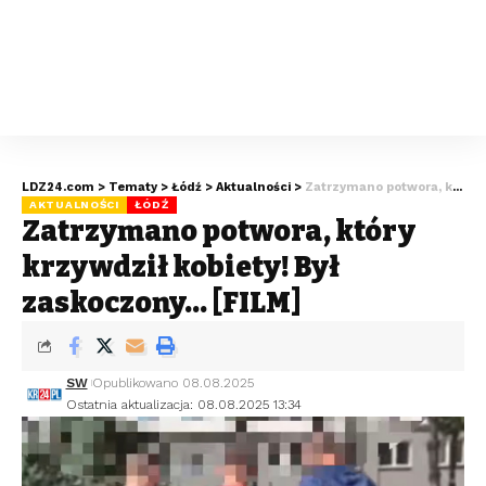
LDZ24.com
>
Tematy
>
Łódź
>
Aktualności
>
Zatrzymano potwora, który krzywdził kobiety! Był zaskoczony… [FILM]
AKTUALNOŚCI
ŁÓDŹ
Zatrzymano potwora, który
krzywdził kobiety! Był
zaskoczony… [FILM]
SW
Opublikowano 08.08.2025
Ostatnia aktualizacja: 08.08.2025 13:34