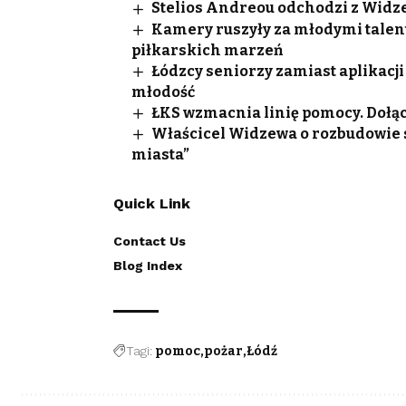
Stelios Andreou odchodzi z Widze
Kamery ruszyły za młodymi talen
piłkarskich marzeń
Łódzcy seniorzy zamiast aplikacji
młodość
ŁKS wzmacnia linię pomocy. Dołąc
Właścicel Widzewa o rozbudowie st
miasta”
Quick Link
Contact Us
Blog Index
Tagi:
pomoc
pożar
Łódź