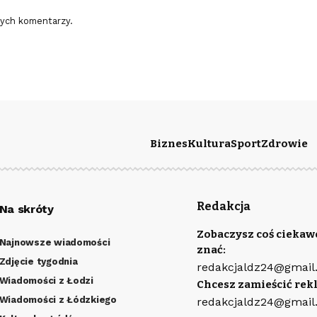
nych komentarzy.
Biznes
Kultura
Sport
Zdrowie
Redakcja
Na skróty
Zobaczysz coś ciekaw
Najnowsze wiadomości
znać:
Zdjęcie tygodnia
redakcjaldz24@gmail
Wiadomości z Łodzi
Chcesz zamieścić rek
Wiadomości z Łódzkiego
redakcjaldz24@gmail