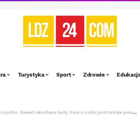
ra
Turystyka
Sport
Zdrowie
Edukacj
szystko. Nawet ukochane koty. Para z Łodzi potrzebuje pomocy