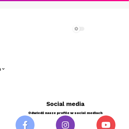
a
Social media
Odwiedź nasze profile w social mediach