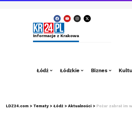
Informacje z Krakowa
Łódź
Łódzkie
Biznes
Kultu
LDZ24.com
>
Tematy
>
Łódź
>
Aktualności
>
Pożar zabrał im w