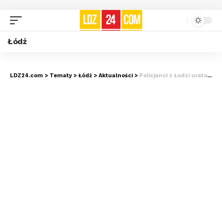
Łódź
LDZ24.com
>
Tematy
>
Łódź
>
Aktualności
>
Policjanci z Łodzi uratowali nastolatkę w kryzysie. Dziewczyna nie dotarła do szkoły