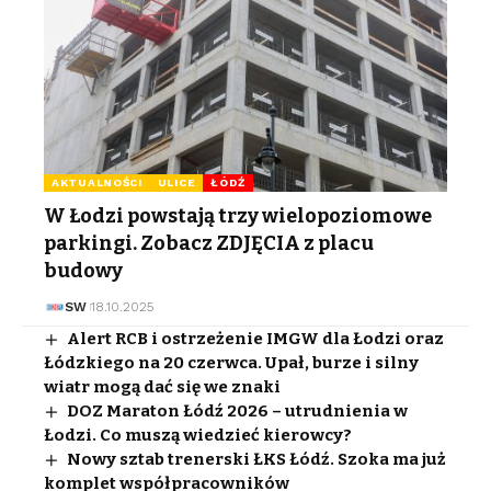
AKTUALNOŚCI
ULICE
ŁÓDŹ
W Łodzi powstają trzy wielopoziomowe
parkingi. Zobacz ZDJĘCIA z placu
budowy
SW
18.10.2025
Alert RCB i ostrzeżenie IMGW dla Łodzi oraz
Łódzkiego na 20 czerwca. Upał, burze i silny
wiatr mogą dać się we znaki
DOZ Maraton Łódź 2026 – utrudnienia w
Łodzi. Co muszą wiedzieć kierowcy?
Nowy sztab trenerski ŁKS Łódź. Szoka ma już
komplet współpracowników