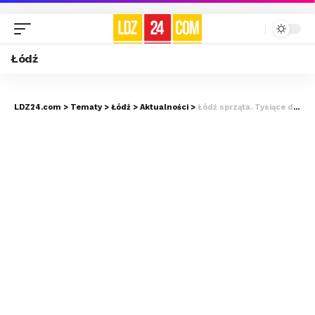
Łódź
LDZ24.com
>
Tematy
>
Łódź
>
Aktualności
>
Łódź sprząta. Tysiące dzieci wyszły na ulice