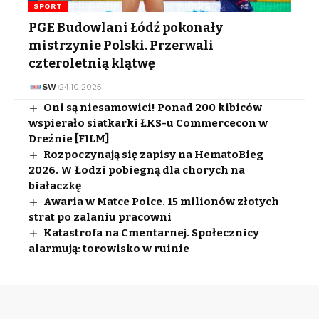
SPORT
PGE Budowlani Łódź pokonały
mistrzynie Polski. Przerwali
czteroletnią klątwę
SW
24.10.2025
Oni są niesamowici! Ponad 200 kibiców
wspierało siatkarki ŁKS-u Commercecon w
Dreźnie [FILM]
Rozpoczynają się zapisy na HematoBieg
2026. W Łodzi pobiegną dla chorych na
białaczkę
Awaria w Matce Polce. 15 milionów złotych
strat po zalaniu pracowni
Katastrofa na Cmentarnej. Społecznicy
alarmują: torowisko w ruinie