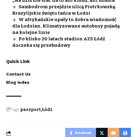
„Na dziś nie stać na to ani klubu, ani miasta”
Sambodrom przejdzie ulicą Piotrkowską.
Brazylijskie święto tańca w Łodzi
W afrykańskie upały to dobra wiadomość
dla Łodzian. Klimatyzowane autobusy pojadą
na kolejne linie
Po blisko 20 latach stadion AZS Łódź
doczeka się przebudowy
Quick Link
Contact Us
Blog Index
Tagi:
paszport
Łódź
Facebook