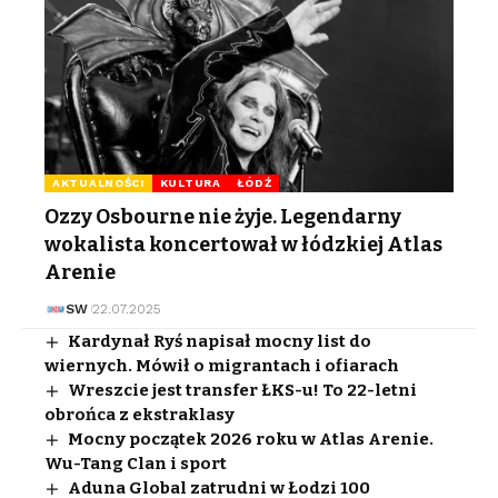
AKTUALNOŚCI
KULTURA
ŁÓDŹ
Ozzy Osbourne nie żyje. Legendarny
wokalista koncertował w łódzkiej Atlas
Arenie
SW
22.07.2025
Kardynał Ryś napisał mocny list do
wiernych. Mówił o migrantach i ofiarach
Wreszcie jest transfer ŁKS-u! To 22-letni
obrońca z ekstraklasy
Mocny początek 2026 roku w Atlas Arenie.
Wu-Tang Clan i sport
Aduna Global zatrudni w Łodzi 100