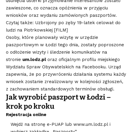
usunięcia usterki przyjmowanie interesantów zostało
zawieszone, co oznacza opóźnienia w przyjęciu
wniosków oraz wydaniu zamówionych paszportów.
Czytaj także: Uzbrojony po zęby 19-latek celował do
ludzi na Piotrkowskiej [FILM]
Osoby, które planowały wizytę w urzędzie
paszportowym w Łodzi tego dnia, zostały poproszone
o odłożenie wizyty i śledzenie komunikatów na
stronie
um.lodz.pl
oraz oficjalnym profilu miejskiego
Wydziału Spraw Obywatelskich na Facebooku. Urząd
zapewnia, że po przywróceniu działania systemu każdy
wniosek zostanie zrealizowany w kolejności zgłoszeń,
z zachowaniem standardowych terminów obsługi.
Jak wyrobić paszport w Łodzi –
krok po kroku
Rejestracja online
Wejdź na stronę e-PUAP lub
www.um.lodz.pl
i
wybierz zakładkę „Paszporty”.