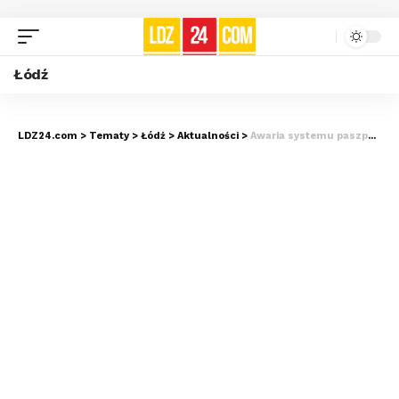
Łódź
LDZ24.com
>
Tematy
>
Łódź
>
Aktualności
>
Awaria systemu paszportowego sparaliżowała urzędy, w tym w Łodzi – co robić, jak wyrobić paszport?