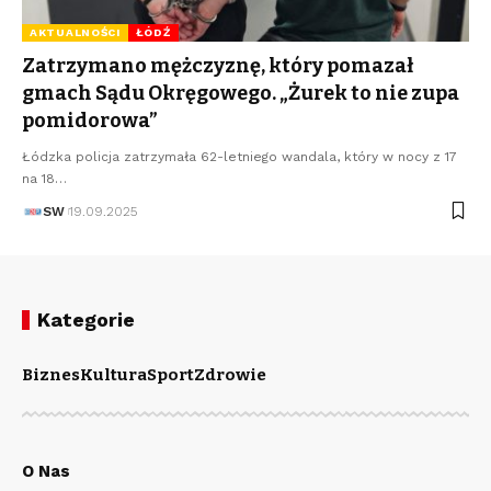
AKTUALNOŚCI
ŁÓDŹ
Zatrzymano mężczyznę, który pomazał
gmach Sądu Okręgowego. „Żurek to nie zupa
pomidorowa”
Łódzka policja zatrzymała 62-letniego wandala, który w nocy z 17
na 18…
SW
19.09.2025
Kategorie
Biznes
Kultura
Sport
Zdrowie
O Nas