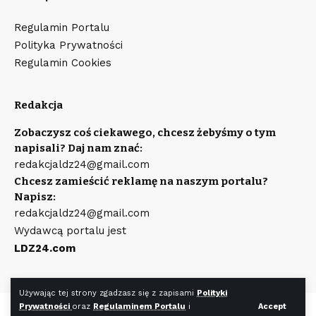
Regulamin Portalu
Polityka Prywatności
Regulamin Cookies
Redakcja
Zobaczysz coś ciekawego, chcesz żebyśmy o tym
napisali? Daj nam znać:
redakcjaldz24@gmail.com
Chcesz zamieścić reklamę na naszym portalu?
Napisz:
redakcjaldz24@gmail.com
Wydawcą portalu jest
LDZ24.com
Używając tej strony zgadzasz się z zapisami
Polityki
Prywatności
oraz
Regulaminem Portalu
i
Accept
©
LDZ24.com
Wszystkie prawa zastrzeżone. Wykonanie strony