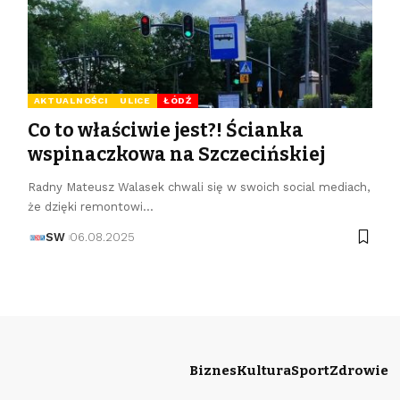
AKTUALNOŚCI
ULICE
ŁÓDŹ
Co to właściwie jest?! Ścianka
wspinaczkowa na Szczecińskiej
Radny Mateusz Walasek chwali się w swoich social mediach,
że dzięki remontowi…
SW
06.08.2025
Biznes
Kultura
Sport
Zdrowie