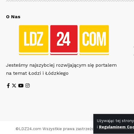
O Nas
Jesteśmy najszybciej rozwijającym się portalem
na temat Łodzi i Łódzkiego
Używając tej strony
i
Regulaminem Coo
©
LDZ24.com
Wszystkie prawa zastrzeżone. Wykonanie stro