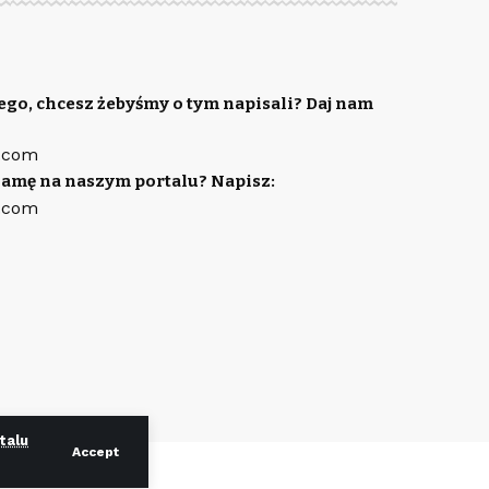
ego, chcesz żebyśmy o tym napisali? Daj nam
.com
lamę na naszym portalu? Napisz:
.com
talu
Accept