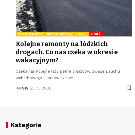
AKTUALNOŚCI
KOMUNIKACJA
ULICE
ŁÓDŹ
Kolejne remonty na łódzkich
drogach. Co nas czeka w okresie
wakacyjnym?
Czeka nas kolejne lato pełne objazdów, zwężeń, ruchu
wahadłowego i korków. Nasze…
SW
28.05.2026
Kategorie