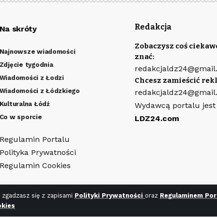
Redakcja
Na skróty
Zobaczysz coś ciekaw
Najnowsze wiadomości
znać:
Zdjęcie tygodnia
redakcjaldz24@gmail
Wiadomości z Łodzi
Chcesz zamieścić rek
Wiadomości z Łódzkiego
redakcjaldz24@gmail
Kulturalna Łódź
Wydawcą portalu jest
Co w sporcie
LDZ24.com
Regulamin Portalu
Polityka Prywatności
Regulamin Cookies
 zgadzasz się z zapisami
Polityki Prywatności
oraz
Regulaminem Por
kies
ny
WR7.pl