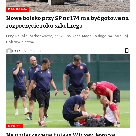
EDUKACJA
Nowe boisko przy SP nr 174 ma być gotowe na
rozpoczęcie roku szkolnego
Przy Szkole Podstawowej nr 174 im. Jana Machulskiego na łódzkiej
Dąbrowie trwa…
Daro
02.08.2026
SPORT
Na podgrzewane boisko Widzew jeszcze