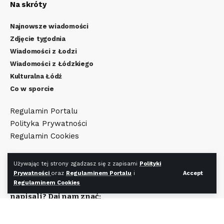
Na skróty
Najnowsze wiadomości
Zdjęcie tygodnia
Wiadomości z Łodzi
Wiadomości z Łódzkiego
Kulturalna Łódź
Co w sporcie
Regulamin Portalu
Polityka Prywatności
Regulamin Cookies
Używając tej strony zgadzasz się z zapisami
Polityki
Redakcja
Prywatności
oraz
Regulaminem Portalu
i
Accept
Regulaminem Cookies
Zobaczysz coś ciekawego, chcesz żebyśmy o tym
napisali? Daj nam znać:
redakcjaldz24@gmail.com
Chcesz zamieścić reklamę na naszym portalu?