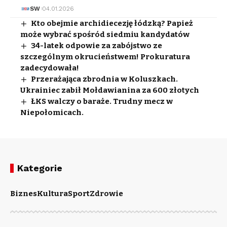
SW
04.01.2026
Kto obejmie archidiecezję łódzką? Papież
może wybrać spośród siedmiu kandydatów
34-latek odpowie za zabójstwo ze
szczególnym okrucieństwem! Prokuratura
zadecydowała!
Przerażająca zbrodnia w Koluszkach.
Ukrainiec zabił Mołdawianina za 600 złotych
ŁKS walczy o baraże. Trudny mecz w
Niepołomicach.
Kategorie
Biznes
Kultura
Sport
Zdrowie