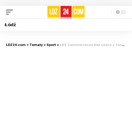
Łódź
LDZ24.com
>
Tematy
>
Sport
>
ŁKS Commercecon bez szans z Turczynkami. Porażka w Lidze Mistrzyń