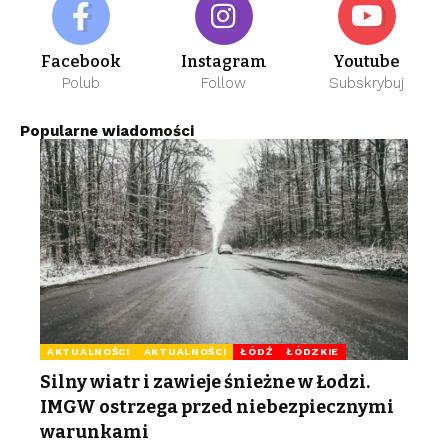
Facebook
Instagram
Youtube
Polub
Follow
Subskrybuj
Popularne wiadomości
AKTUALNOŚCI
AKTUALNOŚCI
ŁÓDŹ
ŁÓDZKIE
Silny wiatr i zawieje śnieżne w Łodzi.
IMGW ostrzega przed niebezpiecznymi
warunkami