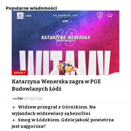
Popularne wiadomości
SPORT
Katarzyna Wenerska zagra w PGE
Budowlanych Łódź
SW
01.06.2026
Widzew przegrał z Górnikiem. Na
wyjazdach widzewiacy są bezsilini
Smog w Łódzkiem. Gdzie jakość powietrza
jest najgorsza?