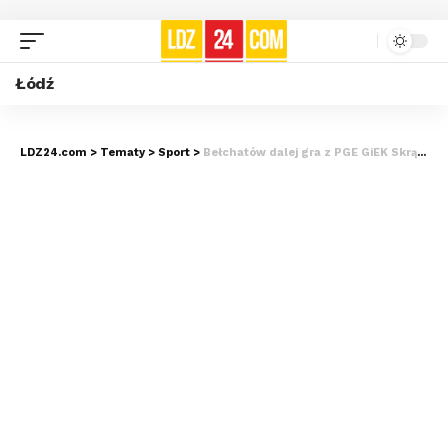
Łódź
LDZ24.com
>
Tematy
>
Sport
>
Bełchatów dalej gra z PGE GiEK Skrą. „To początek jeszcze lepszej współpracy”