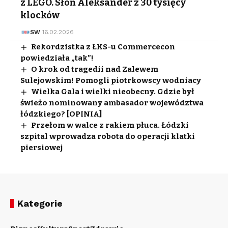
z LEGO. Słoń Aleksander z 30 tysięcy
klocków
SW
16.02.2026
Rekordzistka z ŁKS-u Commercecon
powiedziała „tak”!
O krok od tragedii nad Zalewem
Sulejowskim! Pomogli piotrkowscy wodniacy
Wielka Gala i wielki nieobecny. Gdzie był
świeżo nominowany ambasador województwa
łódzkiego? [OPINIA]
Przełom w walce z rakiem płuca. Łódzki
szpital wprowadza robota do operacji klatki
piersiowej
Kategorie