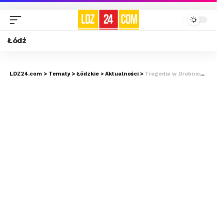
Łódź
LDZ24.com
>
Tematy
>
Łódzkie
>
Aktualności
>
Tragedia w Drobnicach! Ofiarami byli strażacy…