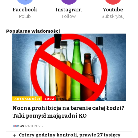
Facebook
Instagram
Youtube
Polub
Follow
Subskrybuj
Popularne wiadomości
AKTUALNOŚCI
ŁÓDŹ
Nocna prohibicja na terenie całej Łodzi?
Taki pomysł mają radni KO
SW
24.11.2025
Cztery godziny kontroli, prawie 27 tysięcy