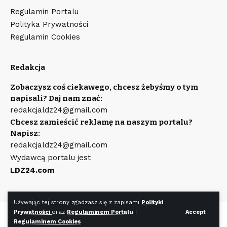
Regulamin Portalu
Polityka Prywatności
Regulamin Cookies
Redakcja
Zobaczysz coś ciekawego, chcesz żebyśmy o tym
napisali? Daj nam znać:
redakcjaldz24@gmail.com
Chcesz zamieścić reklamę na naszym portalu?
Napisz:
redakcjaldz24@gmail.com
Wydawcą portalu jest
LDZ24.com
Używając tej strony zgadzasz się z zapisami
Polityki
Prywatności
oraz
Regulaminem Portalu
i
Accept
©
LDZ24.com
Wszystkie prawa zastrzeżone. Wykonanie strony
Regulaminem Cookies
WR7.pl