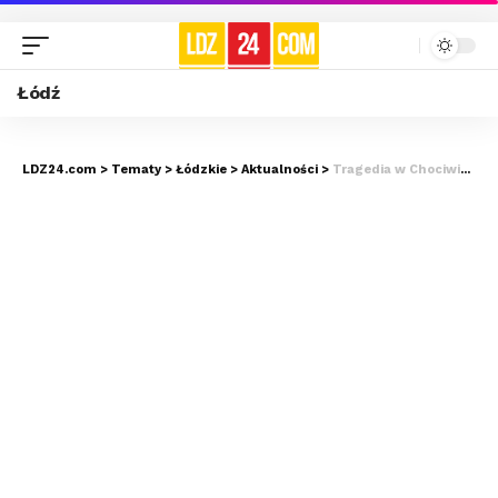
Łódź
LDZ24.com
>
Tematy
>
Łódzkie
>
Aktualności
>
Tragedia w Chociwiu. W samochodzie odnaleziono trzy ciała!