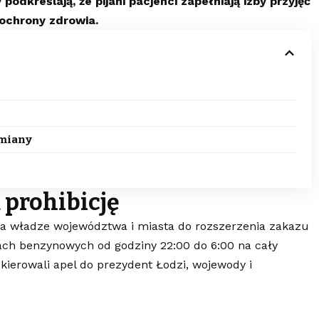
dkreślają, że pijani pacjenci zapełniają izby przyjęć
 ochrony zdrowia.
zmiany
 prohibicję
a władze województwa i miasta do rozszerzenia zakazu
jach benzynowych od godziny 22:00 do 6:00 na cały
ierowali apel do prezydent Łodzi, wojewody i