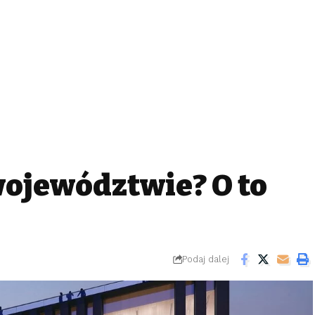
województwie? O to
Podaj dalej