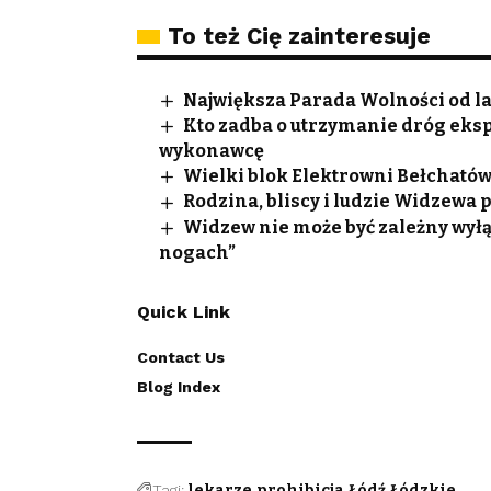
To też Cię zainteresuje
Największa Parada Wolności od lat
Kto zadba o utrzymanie dróg ek
wykonawcę
Wielki blok Elektrowni Bełchatów
Rodzina, bliscy i ludzie Widzewa
Widzew nie może być zależny wyłą
nogach”
Quick Link
Contact Us
Blog Index
Tagi:
lekarze
prohibicja
Łódź
Łódzkie