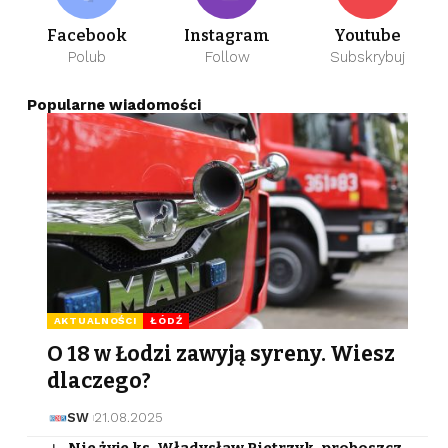
Facebook
Instagram
Youtube
Polub
Follow
Subskrybuj
Popularne wiadomości
AKTUALNOŚCI
ŁÓDŹ
O 18 w Łodzi zawyją syreny. Wiesz
dlaczego?
SW
21.08.2025