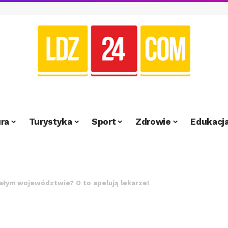
ra
Turystyka
Sport
Zdrowie
Edukacj
całym województwie? O to apelują lekarze!