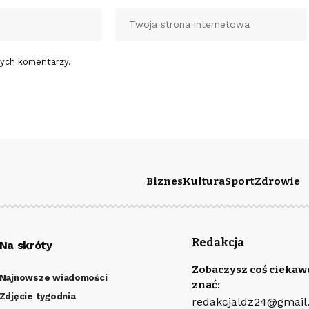
nych komentarzy.
Biznes
Kultura
Sport
Zdrowie
Redakcja
Na skróty
Zobaczysz coś ciekaw
Najnowsze wiadomości
znać:
Zdjęcie tygodnia
redakcjaldz24@gmail