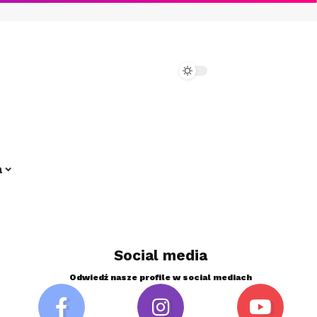
a
Social media
Odwiedź nasze profile w social mediach