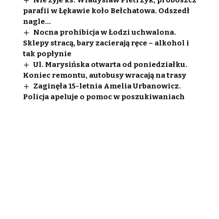
Nie żyje ks. Władysław Pietrzyk, proboszcz
parafii w Łękawie koło Bełchatowa. Odszedł
nagle…
Nocna prohibicja w Łodzi uchwalona.
Sklepy stracą, bary zacierają ręce – alkohol i
tak popłynie
Ul. Marysińska otwarta od poniedziałku.
Koniec remontu, autobusy wracają na trasy
Zaginęła 15-letnia Amelia Urbanowicz.
Policja apeluje o pomoc w poszukiwaniach