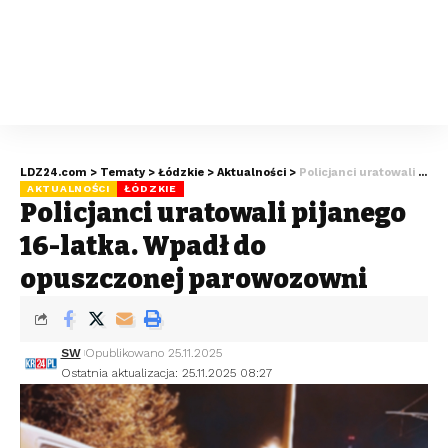
LDZ24.com
>
Tematy
>
Łódzkie
>
Aktualności
>
Policjanci uratowali pijanego 16-latka. Wpadł do opuszczonej parowozowni
AKTUALNOŚCI
ŁÓDZKIE
Policjanci uratowali pijanego
16-latka. Wpadł do
opuszczonej parowozowni
SW
Opublikowano 25.11.2025
Ostatnia aktualizacja: 25.11.2025 08:27