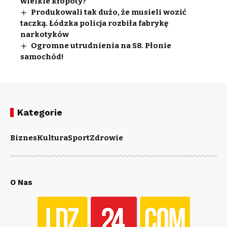
wielkie kłopoty?
Produkowali tak dużo, że musieli wozić
taczką. Łódzka policja rozbiła fabrykę
narkotyków
Ogromne utrudnienia na S8. Płonie
samochód!
Kategorie
Biznes
Kultura
Sport
Zdrowie
O Nas