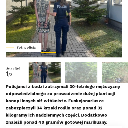
fot: policja
Lista zdjęć
1
/3
Policjanci z Łodzi zatrzymali 30-letniego mężczyznę
odpowiedzialnego za prowadzenie dużej plantacji
konopi innych niż włókniste. Funkcjonariusze
zabezpieczyli 34 krzaki roślin oraz ponad 32
kilogramy ich nadziemnych części. Dodatkowo
znaleźli ponad 40 gramów gotowej marihuany.