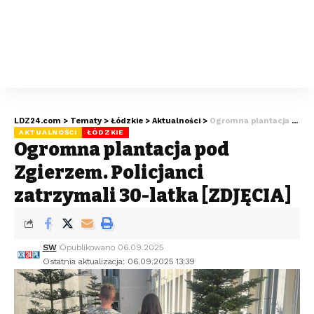
LDZ24.com
>
Tematy
>
Łódzkie
>
Aktualności
>
Ogromna plantacja pod Zgierzem. Policjanci zatrzymali 30-latka [ZDJĘCIA]
AKTUALNOŚCI
ŁÓDZKIE
Ogromna plantacja pod
Zgierzem. Policjanci
zatrzymali 30-latka [ZDJĘCIA]
SW
Opublikowano 06.09.2025
Ostatnia aktualizacja: 06.09.2025 13:39