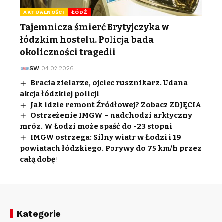
AKTUALNOŚCI
ŁÓDŹ
Tajemnicza śmierć Brytyjczyka w
łódzkim hostelu. Policja bada
okoliczności tragedii
SW
04.02.2026
Bracia zielarze, ojciec rusznikarz. Udana
akcja łódzkiej policji
Jak idzie remont Źródłowej? Zobacz ZDJĘCIA
Ostrzeżenie IMGW – nadchodzi arktyczny
mróz. W Łodzi może spaść do -23 stopni
IMGW ostrzega: Silny wiatr w Łodzi i 19
powiatach łódzkiego. Porywy do 75 km/h przez
całą dobę!
Kategorie