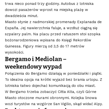
trwa nieco ponad trzy godziny. Autobus z lotniska
dowozi pasażerów wprost na miejską plażę w
dwadzieścia minut.
Miasto słynie z nadmorskiej promenady Explanada de
España. Jej nawierzchnia faluje, a wzdłuż ciągną się
szpalery palm. Na placu przed ratuszem stoi szopka
bożonarodzeniowa wpisana do Księgi Rekordów
Guinessa. Figury mierzą od 3,5 do 17 metrów
wysokości.
Bergamo i Mediolan –
weekendowy wypad
Połączenia do Bergamo działają w poniedziałki i piątki.
To idealna opcja na krótki wyjazd bez brania urlopu. Z
lotniska łatwo dojechać komunikacją do obu miast.
W Bergamo trzeba zobaczyć Citta Alta, czyli Górne
Miasto otoczone murami obronnymi. Kolejka linowa
wozi turystów na wzgórze San Vigilio, skąd widać Alpy.