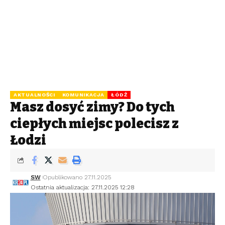
AKTUALNOŚCI
KOMUNIKACJA
ŁÓDŹ
Masz dosyć zimy? Do tych
ciepłych miejsc polecisz z
Łodzi
SW
Opublikowano 27.11.2025
Ostatnia aktualizacja: 27.11.2025 12:28