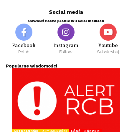
Social media
Odwiedź nasze profile w social mediach
Facebook
Instagram
Youtube
Polub
Follow
Subskrybuj
Popularne wiadomości
AKTUALNOŚCI
AKTUALNOŚCI
ŁÓDŹ
ŁÓDZKIE