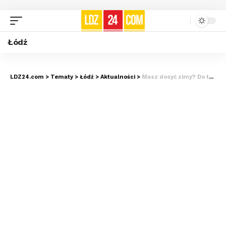
Łódź
LDZ24.com
>
Tematy
>
Łódź
>
Aktualności
>
Masz dosyć zimy? Do tych ciepłych miejsc polecisz z Łodzi