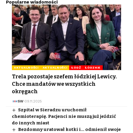
Popularne wiadomości
AKTUALNOŚCI
AKTUALNOŚCI
ŁÓDŹ
ŁÓDZKIE
Trela pozostaje szefem łódzkiej Lewicy.
Chce mandatów we wszystkich
okręgach
SW
09.11.2025
Szpital w Sieradzu uruchomił
chemioterapię. Pacjenci nie muszą już jeździć
do innych miast
Bezdomny uratował kotki i… odmienił swoje