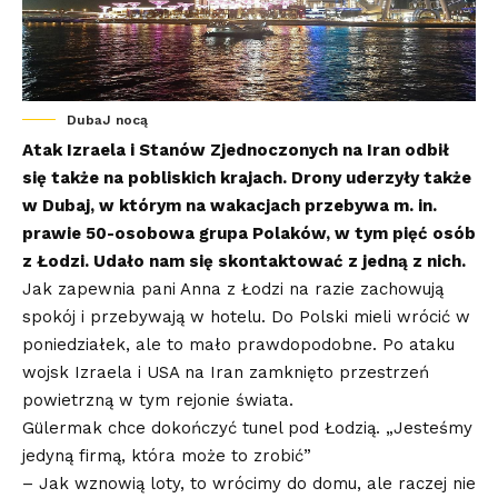
DubaJ nocą
Atak Izraela i Stanów Zjednoczonych na Iran odbił
się także na pobliskich krajach. Drony uderzyły także
w Dubaj, w którym na wakacjach przebywa
m. in
.
prawie 50-osobowa grupa Polaków, w tym pięć osób
z Łodzi. Udało nam się skontaktować z jedną z nich.
Jak zapewnia pani Anna z Łodzi na razie zachowują
spokój i przebywają w hotelu. Do Polski mieli wrócić w
poniedziałek, ale to mało prawdopodobne. Po ataku
wojsk Izraela i USA na Iran zamknięto przestrzeń
powietrzną w tym rejonie świata.
Gülermak chce dokończyć tunel pod Łodzią. „Jesteśmy
jedyną firmą, która może to zrobić”
– Jak wznowią loty, to wrócimy do domu, ale raczej nie