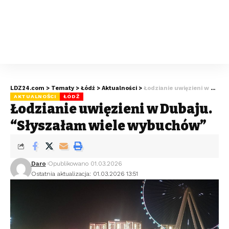
LDZ24.com
>
Tematy
>
Łódź
>
Aktualności
>
Łodzianie uwięzieni w Dubaju. “Słyszałam wiele wybuchów”
AKTUALNOŚCI
ŁÓDŹ
Łodzianie uwięzieni w Dubaju.
“Słyszałam wiele wybuchów”
Daro
Opublikowano 01.03.2026
Ostatnia aktualizacja: 01.03.2026 13:51