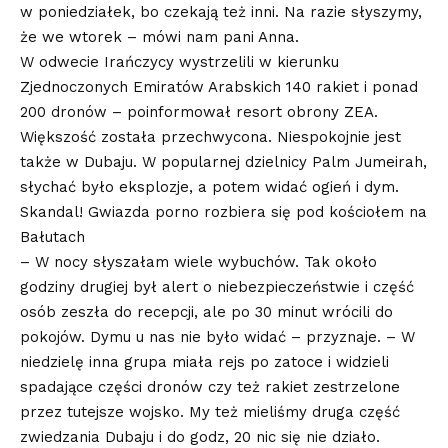
w poniedziałek, bo czekają też inni. Na razie słyszymy,
że we wtorek – mówi nam pani Anna.
W odwecie Irańczycy wystrzelili w kierunku
Zjednoczonych Emiratów Arabskich 140 rakiet i ponad
200 dronów – poinformował resort obrony ZEA.
Większość została przechwycona. Niespokojnie jest
także w Dubaju. W popularnej dzielnicy Palm Jumeirah,
słychać było eksplozje, a potem widać ogień i dym.
Skandal! Gwiazda porno rozbiera się pod kościołem na
Bałutach
– W nocy słyszałam wiele wybuchów. Tak około
godziny drugiej był alert o niebezpieczeństwie i część
osób zeszła do recepcji, ale po 30 minut wrócili do
pokojów. Dymu u nas nie było widać – przyznaje. – W
niedzielę inna grupa miała rejs po zatoce i widzieli
spadające części dronów czy też rakiet zestrzelone
przez tutejsze wojsko. My też mieliśmy druga część
zwiedzania Dubaju i do godz, 20 nic się nie działo.