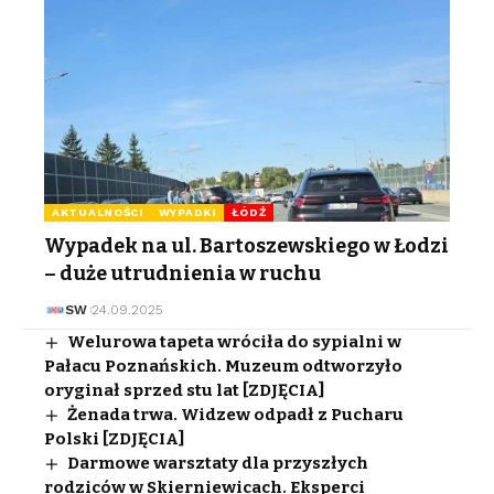
AKTUALNOŚCI
WYPADKI
ŁÓDŹ
Wypadek na ul. Bartoszewskiego w Łodzi
– duże utrudnienia w ruchu
SW
24.09.2025
Welurowa tapeta wróciła do sypialni w
Pałacu Poznańskich. Muzeum odtworzyło
oryginał sprzed stu lat [ZDJĘCIA]
Żenada trwa. Widzew odpadł z Pucharu
Polski [ZDJĘCIA]
Darmowe warsztaty dla przyszłych
rodziców w Skierniewicach. Eksperci