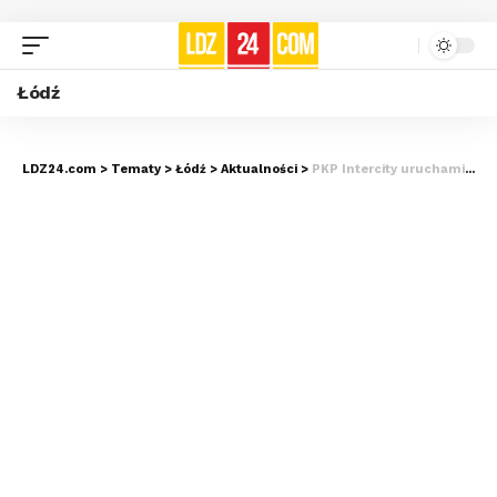
Łódź
LDZ24.com
>
Tematy
>
Łódź
>
Aktualności
>
PKP Intercity uruchamia nowe połączenie z Łodzi nad morze. I to w Dzień Kobiet