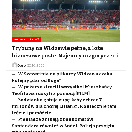
SPORT
ŁÓDŹ
Trybuny na Widzewie pełne, a loże
biznesowe puste. Najemcy rozgoryczeni
Daro
30.10.2025
W Szczecinie na piłkarzy Widzewa czeka
kolejny „dar od Boga”
W pożarze stracili wszystko! Mieszkańcy
Teofilowa ruszyli z pomocą [FILM]
Łodzianka gotuje zupę, żeby zebrać 7
milionów dla chorej Lilianki. Koniecznie tam
lećcie i pomóżcie!
Pieniądze znikają z bankomatów
Santandera również w Łodzi. Policja przyjęła