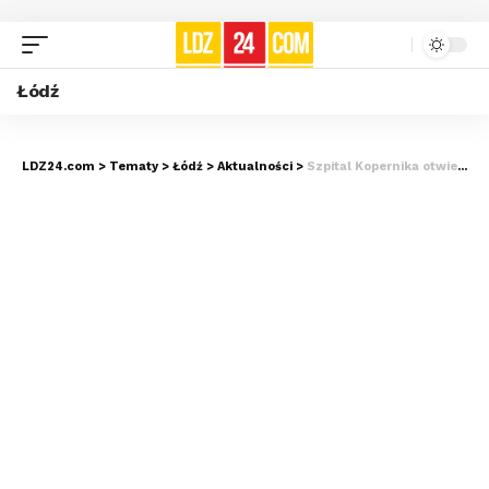
Łódź
LDZ24.com
>
Tematy
>
Łódź
>
Aktualności
>
Szpital Kopernika otwiera nowy rozdział. Inwestycja za 30 milionów złotych