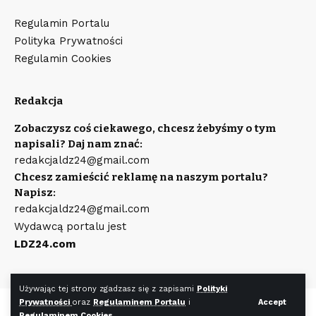
Regulamin Portalu
Polityka Prywatności
Regulamin Cookies
Redakcja
Zobaczysz coś ciekawego, chcesz żebyśmy o tym
napisali? Daj nam znać:
redakcjaldz24@gmail.com
Chcesz zamieścić reklamę na naszym portalu?
Napisz:
redakcjaldz24@gmail.com
Wydawcą portalu jest
LDZ24.com
Używając tej strony zgadzasz się z zapisami
Polityki
Prywatności
oraz
Regulaminem Portalu
i
Accept
©
LDZ24.com
Wszystkie prawa zastrzeżone. Wykonanie strony
Regulaminem Cookies