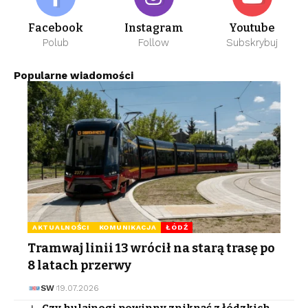
Facebook
Instagram
Youtube
Polub
Follow
Subskrybuj
Popularne wiadomości
AKTUALNOŚCI
KOMUNIKACJA
ŁÓDŹ
Tramwaj linii 13 wrócił na starą trasę po
8 latach przerwy
SW
19.07.2026
Czy hulajnogi powinny zniknąć z łódzkich