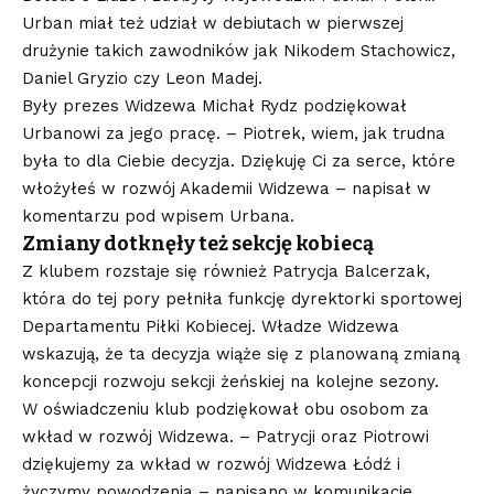
Urban miał też udział w debiutach w pierwszej
drużynie takich zawodników jak Nikodem Stachowicz,
Daniel Gryzio czy Leon Madej.
Były prezes Widzewa Michał Rydz podziękował
Urbanowi za jego pracę. – Piotrek, wiem, jak trudna
była to dla Ciebie decyzja. Dziękuję Ci za serce, które
włożyłeś w rozwój Akademii Widzewa – napisał w
komentarzu pod wpisem Urbana.
Zmiany dotknęły też sekcję kobiecą
Z klubem rozstaje się również Patrycja Balcerzak,
która do tej pory pełniła funkcję dyrektorki sportowej
Departamentu Piłki Kobiecej. Władze Widzewa
wskazują, że ta decyzja wiąże się z planowaną zmianą
koncepcji rozwoju sekcji żeńskiej na kolejne sezony.
W oświadczeniu klub podziękował obu osobom za
wkład w rozwój Widzewa. – Patrycji oraz Piotrowi
dziękujemy za wkład w rozwój Widzewa Łódź i
życzymy powodzenia – napisano w komunikacie.