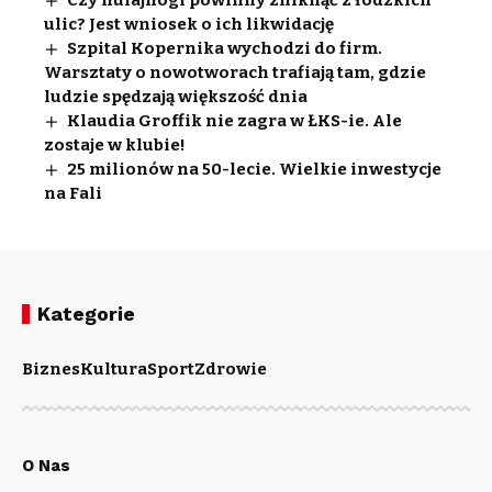
ulic? Jest wniosek o ich likwidację
Szpital Kopernika wychodzi do firm.
Warsztaty o nowotworach trafiają tam, gdzie
ludzie spędzają większość dnia
Klaudia Groffik nie zagra w ŁKS-ie. Ale
zostaje w klubie!
25 milionów na 50-lecie. Wielkie inwestycje
na Fali
Kategorie
Biznes
Kultura
Sport
Zdrowie
O Nas