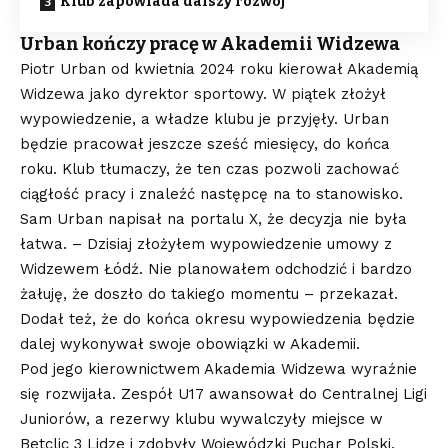
Klub zapowiada dalszy rozwój
Urban kończy pracę w Akademii Widzewa
Piotr Urban od kwietnia 2024 roku kierował Akademią
Widzewa jako dyrektor sportowy. W piątek złożył
wypowiedzenie, a władze klubu je przyjęły. Urban
będzie pracował jeszcze sześć miesięcy, do końca
roku. Klub tłumaczy, że ten czas pozwoli zachować
ciągłość pracy i znaleźć następcę na to stanowisko.
Sam Urban napisał na portalu X, że decyzja nie była
łatwa. – Dzisiaj złożyłem wypowiedzenie umowy z
Widzewem Łódź. Nie planowałem odchodzić i bardzo
żałuję, że doszło do takiego momentu – przekazał.
Dodał też, że do końca okresu wypowiedzenia będzie
dalej wykonywał swoje obowiązki w Akademii.
Pod jego kierownictwem Akademia Widzewa wyraźnie
się rozwijała. Zespół U17 awansował do Centralnej Ligi
Juniorów, a rezerwy klubu wywalczyły miejsce w
Betclic 3 Lidze i zdobyły Wojewódzki Puchar Polski.