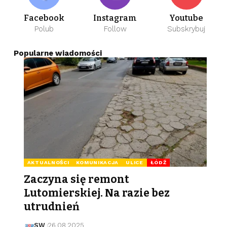
Facebook
Instagram
Youtube
Polub
Follow
Subskrybuj
Popularne wiadomości
AKTUALNOŚCI
KOMUNIKACJA
ULICE
ŁÓDŹ
Zaczyna się remont
Lutomierskiej. Na razie bez
utrudnień
SW
26.08.2025