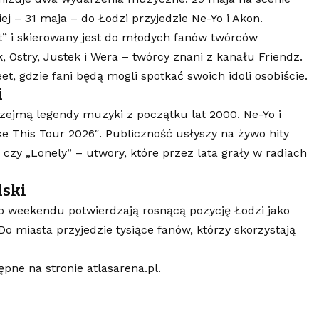
ej – 31 maja – do Łodzi przyjedzie Ne-Yo i Akon.
t” i skierowany jest do młodych fanów twórców
, Ostry, Justek i Wera – twórcy znani z kanału Friendz.
, gdzie fani będą mogli spotkać swoich idoli osobiście.
i
zejmą legendy muzyki z początku lat 2000. Ne-Yo i
e This Tour 2026″. Publiczność usłyszy na żywo hity
” czy „Lonely” – utwory, które przez lata grały w radiach
lski
o weekendu potwierdzają rosnącą pozycję Łodzi jako
 miasta przyjedzie tysiące fanów, którzy skorzystają
ępne na stronie atlasarena.pl.