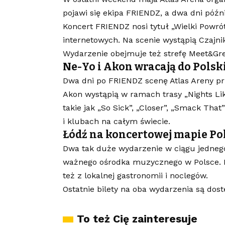
pojawi się ekipa FRIENDZ, a dwa dni późni
Koncert FRIENDZ nosi tytuł „Wielki Powró
internetowych. Na scenie wystąpią Czajnik
Wydarzenie obejmuje też strefę Meet&Greet
Ne-Yo i Akon wracają do Polsk
Dwa dni po FRIENDZ scenę Atlas Areny pr
Akon wystąpią w ramach trasy „Nights Lik
takie jak „So Sick”, „Closer”, „Smack That
i klubach na całym świecie.
Łódź na koncertowej mapie Po
Dwa tak duże wydarzenie w ciągu jedneg
ważnego ośrodka muzycznego w Polsce. Do
też z lokalnej gastronomii i noclegów.
Ostatnie bilety na oba wydarzenia są dost
To też Cię zainteresuje