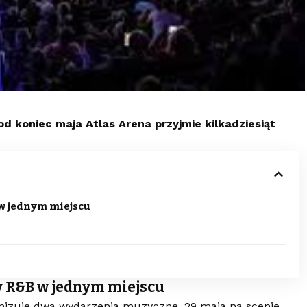
d koniec maja Atlas Arena przyjmie kilkadziesiąt
w jednym miejscu
y R&B w jednym miejscu
anizuje dwa wydarzenia muzyczne. 29 maja na scenie