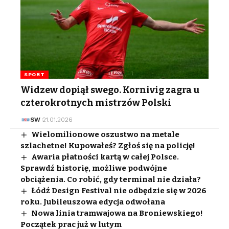
SPORT
Widzew dopiął swego. Kornivig zagra u
czterokrotnych mistrzów Polski
SW
21.01.2026
Wielomilionowe oszustwo na metale
szlachetne! Kupowałeś? Zgłoś się na policję!
Awaria płatności kartą w całej Polsce.
Sprawdź historię, możliwe podwójne
obciążenia. Co robić, gdy terminal nie działa?
Łódź Design Festival nie odbędzie się w 2026
roku. Jubileuszowa edycja odwołana
Nowa linia tramwajowa na Broniewskiego!
Początek prac już w lutym