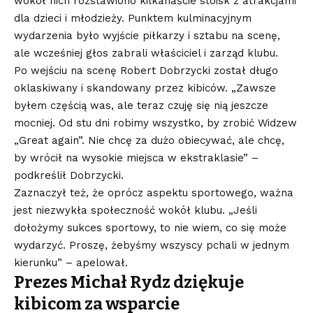
wokół nich rozstawiono kilkanaście stoisk z atrakcjami
dla dzieci i młodzieży. Punktem kulminacyjnym
wydarzenia było wyjście piłkarzy i sztabu na scenę,
ale wcześniej głos zabrali właściciel i zarząd klubu.
Po wejściu na scenę Robert Dobrzycki został długo
oklaskiwany i skandowany przez kibiców. „Zawsze
byłem częścią was, ale teraz czuję się nią jeszcze
mocniej. Od stu dni robimy wszystko, by zrobić Widzew
„Great again”. Nie chcę za dużo obiecywać, ale chcę,
by wrócił na wysokie miejsca w ekstraklasie” –
podkreślił Dobrzycki.
Zaznaczył też, że oprócz aspektu sportowego, ważna
jest niezwykła społeczność wokół klubu. „Jeśli
dołożymy sukces sportowy, to nie wiem, co się może
wydarzyć. Proszę, żebyśmy wszyscy pchali w jednym
kierunku” – apelował.
Prezes Michał Rydz dziękuje
kibicom za wsparcie