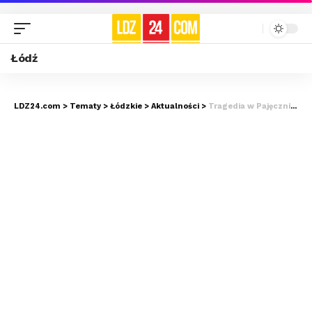
Łódź
LDZ24.com
>
Tematy
>
Łódzkie
>
Aktualności
>
Tragedia w Pajęcznie. Młody mężczyzna zginął po upadku z czwartego piętra