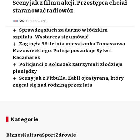
Sceny jak z filmu akcji. Przestępca chciał
staranować radiowóz
SW
05.08.2026
Sprawdzą słuch za darmo w łódzkim
szpitalu. Wystarczy się umówić
Zaginęła 36-letnia mieszkanka Tomaszowa
Mazowieckiego. Policja poszukuje Sylwii
Kaczmarek
Policjanci z Koluszek zatrzymali złodzieja
pieniędzy
Sceny jak z Pitbulla. Zabił ojca tyrana, który
znęcał się nad rodziną przez lata
Kategorie
Biznes
Kultura
Sport
Zdrowie