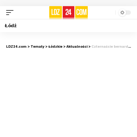
Łódź
LDZ24.com
>
Tematy
>
Łódzkie
>
Aktualności
>
Czternaście bernardynów odebranych z hodowli pod Bolimowem. Psy walczą o życie