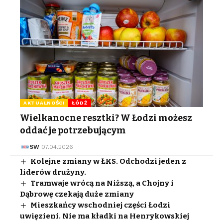
AKTUALNOŚCI
ŁÓDŹ
Wielkanocne resztki? W Łodzi możesz
oddać je potrzebującym
SW
07.04.2026
Kolejne zmiany w ŁKS. Odchodzi jeden z
liderów drużyny.
Tramwaje wrócą na Niższą, a Chojny i
Dąbrowę czekają duże zmiany
Mieszkańcy wschodniej części Łodzi
uwięzieni. Nie ma kładki na Henrykowskiej