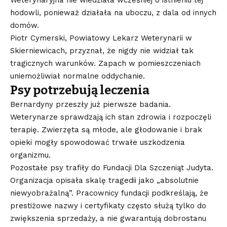
Weterynaryjna nie wiedziała wcześniej o istnieniu tej
hodowli, ponieważ działała na uboczu, z dala od innych
domów.
Piotr Cymerski, Powiatowy Lekarz Weterynarii w
Skierniewicach, przyznał, że nigdy nie widział tak
tragicznych warunków. Zapach w pomieszczeniach
uniemożliwiał normalne oddychanie.
Psy potrzebują leczenia
Bernardyny przeszły już pierwsze badania.
Weterynarze sprawdzają ich stan zdrowia i rozpoczęli
terapię. Zwierzęta są młode, ale głodowanie i brak
opieki mogły spowodować trwałe uszkodzenia
organizmu.
Pozostałe psy trafiły do Fundacji Dla Szczeniąt Judyta.
Organizacja opisała skalę tragedii jako „absolutnie
niewyobrażalną”. Pracownicy fundacji podkreślają, że
prestiżowe nazwy i certyfikaty często służą tylko do
zwiększenia sprzedaży, a nie gwarantują dobrostanu