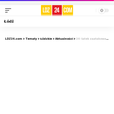
Łódź
LDZ24.com
>
Tematy
>
Łódzkie
>
Aktualności
>
24-latek zaatakował własną matkę na parkingu w Piotrkowie. To nie koniec jego problemów…