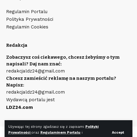
Regulamin Portalu
Polityka Prywatności
Regulamin Cookies
Redakcja
Zobaczysz coś ciekawego, chcesz żebyśmy o tym
napisali? Daj nam znać:
redakcjaldz24@gmail.com
Chcesz zamieścić reklamę na naszym portalu?
Napisz:
redakcjaldz24@gmail.com
Wydawcą portalu jest
LDZ24.com
Używając tej strony zgadzasz się z zapisami
Polityki
Prywatności
oraz
Regulaminem Portalu
i
Accept
©
LDZ24.com
Wszystkie prawa zastrzeżone. Wykonanie strony