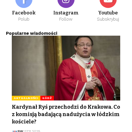
Facebook
Instagram
Youtube
Polub
Follow
Subskrybuj
Popularne wiadomości
AKTUALNOŚCI
ŁÓDŹ
Kardynał Ryś przechodzi do Krakowa. Co
z komisją badającą nadużycia w łódzkim
kościele?
SW
27.11.2025