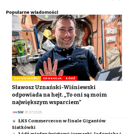
Popularne wiadomości
AKTUALNOŚCI
EDUKACJA
ŁÓDŹ
Sławosz Uznański-Wiśniewski
odpowiada na hejt. „To oni są moim
największym wsparciem”
SW
31.07.2025
ŁKS Commercecon w finale Gigantów
Siatkówki
Łódź między świętami: jarmarki, lodowiska i