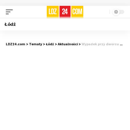
Łódź
LDZ24.com
>
Tematy
>
Łódź
>
Aktualności
>
Wypadek przy dworcu Łódź Kaliska. Tramwaj zderzył się z autobusem