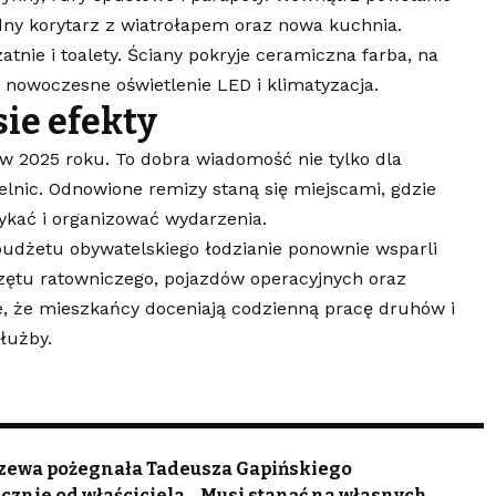
ny korytarz z wiatrołapem oraz nowa kuchnia.
tnie i toalety. Ściany pokryje ceramiczna farba, na
i nowoczesne oświetlenie LED i klimatyzacja.
ie efekty
w 2025 roku. To dobra wiadomość nie tylko dla
elnic. Odnowione remizy staną się miejscami, gdzie
ykać i organizować wydarzenia.
 budżetu obywatelskiego łodzianie ponownie wsparli
zętu ratowniczego, pojazdów operacyjnych oraz
e, że mieszkańcy doceniają codzienną pracę druhów i
łużby.
idzewa pożegnała Tadeusza Gapińskiego
cznie od właściciela. „Musi stanąć na własnych