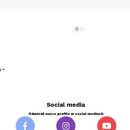
a
Social media
Odwiedź nasze profile w social mediach