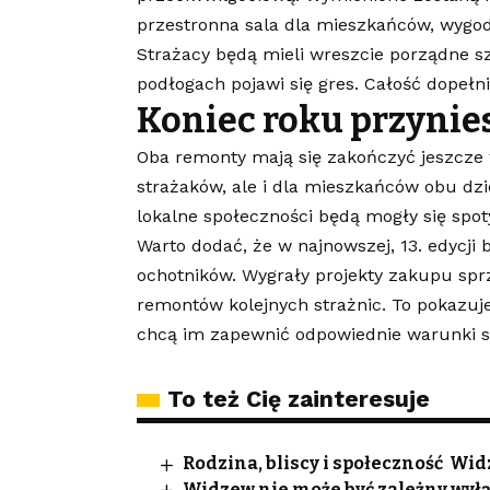
przestronna sala dla mieszkańców, wygod
Strażacy będą mieli wreszcie porządne sza
podłogach pojawi się gres. Całość dopełn
Koniec roku przynies
Oba remonty mają się zakończyć jeszcze 
strażaków, ale i dla mieszkańców obu dzi
lokalne społeczności będą mogły się spot
Warto dodać, że w najnowszej, 13. edycji
ochotników. Wygrały projekty zakupu spr
remontów kolejnych strażnic. To pokazuj
chcą im zapewnić odpowiednie warunki s
To też Cię zainteresuje
Rodzina, bliscy i społeczność W
Widzew nie może być zależny wyłą