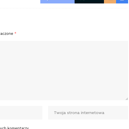
naczone
*
nych komentarzy.