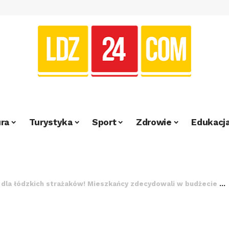
ra
Turystyka
Sport
Zdrowie
Edukacj
a łódzkich strażaków! Mieszkańcy zdecydowali w budżecie obywatelskim