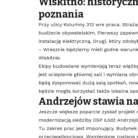
Wiskitno: historyczn
poznania
Przy ulicy Kolumny 312 wre praca. Straża
budżecie obywatelskim. Pierwszy zapewn
instalację elektryczną. Drugi, który zdob
– Wreszcie będziemy mieli godne warunki 
Wiskitnie.
Ekipy budowlane wymieniają teraz więźbę
jest ocieplenie głównej sali i wymiana o
będą dysponować dużą salą spotkań, now
będzie mogła korzystać także lokalna sp
Andrzejów stawia na
Jeszcze większe poparcie zyskał projekt 
modernizacją siedziby OSP Łódź Andrzej
Tu zakres prac jest imponujący. Budynek 
przeciwwilgociową. Wymienione zostaną r