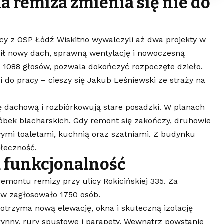
a remiza zmienia się nie do
cy z OSP Łódź Wiskitno wywalczyli aż dwa projekty w
ił nowy dach, sprawną wentylację i nowoczesną
ył 1088 głosów, pozwala dokończyć rozpoczęte dzieło.
do pracy – cieszy się Jakub Leśniewski ze straży na
 dachową i rozbiórkowują stare posadzki. W planach
bróbek blacharskich. Gdy remont się zakończy, druhowie
ymi toaletami, kuchnią oraz szatniami. Z budynku
ołeczność.
 funkcjonalność
remontu remizy przy ulicy Rokicińskiej 335. Za
ów zagłosowało 1750 osób.
otrzyma nową elewację, okna i skuteczną izolację
ynny, rury spustowe i parapety. Wewnątrz powstanie