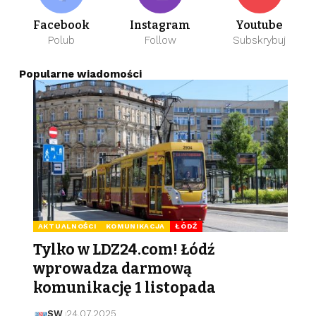
Facebook
Instagram
Youtube
Polub
Follow
Subskrybuj
Popularne wiadomości
AKTUALNOŚCI
KOMUNIKACJA
ŁÓDŹ
Tylko w LDZ24.com! Łódź
wprowadza darmową
komunikację 1 listopada
SW
24.07.2025