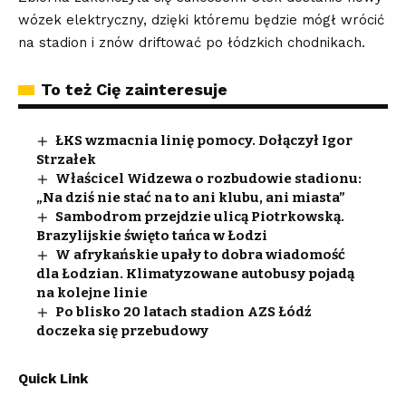
wózek elektryczny, dzięki któremu będzie mógł wrócić
na stadion i znów driftować po łódzkich chodnikach.
To też Cię zainteresuje
ŁKS wzmacnia linię pomocy. Dołączył Igor
Strzałek
Właścicel Widzewa o rozbudowie stadionu:
„Na dziś nie stać na to ani klubu, ani miasta”
Sambodrom przejdzie ulicą Piotrkowską.
Brazylijskie święto tańca w Łodzi
W afrykańskie upały to dobra wiadomość
dla Łodzian. Klimatyzowane autobusy pojadą
na kolejne linie
Po blisko 20 latach stadion AZS Łódź
doczeka się przebudowy
Quick Link