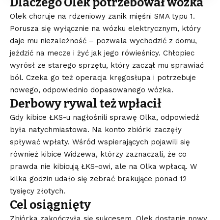
Dlaczego Olek potrzebował wózka
Olek choruje na rdzeniowy zanik mięśni SMA typu 1.
Porusza się wyłącznie na wózku elektrycznym, który
daje mu niezależność – pozwala wychodzić z domu,
jeździć na mecze i żyć jak jego rówieśnicy. Chłopiec
wyrósł ze starego sprzętu, który zaczął mu sprawiać
ból. Czeka go też operacja kręgosłupa i potrzebuje
nowego, odpowiednio dopasowanego wózka.
Derbowy rywal też wpłacił
Gdy kibice ŁKS-u nagłośnili sprawę Olka, odpowiedź
była natychmiastowa. Na konto zbiórki zaczęły
spływać wpłaty. Wśród wspierających pojawili się
również kibice Widzewa, którzy zaznaczali, że co
prawda nie kibicują ŁKS-owi, ale na Olka wpłacą. W
kilka godzin udało się zebrać brakujące ponad 12
tysięcy złotych.
Cel osiągnięty
Zbiórka zakończyła się sukcesem. Olek dostanie nowy