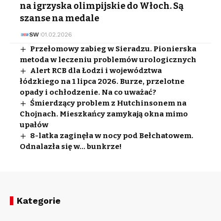
na igrzyska olimpijskie do Włoch. Są
szanse na medale
SW
01.02.2026
Przełomowy zabieg w Sieradzu. Pionierska
metoda w leczeniu problemów urologicznych
Alert RCB dla Łodzi i województwa
łódzkiego na 1 lipca 2026. Burze, przelotne
opady i ochłodzenie. Na co uważać?
Śmierdzący problem z Hutchinsonem na
Chojnach. Mieszkańcy zamykają okna mimo
upałów
8-latka zaginęła w nocy pod Bełchatowem.
Odnalazła się w… bunkrze!
Kategorie