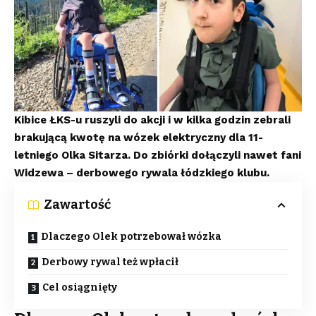
Kibice ŁKS-u ruszyli do akcji i w kilka godzin zebrali
brakującą kwotę na wózek elektryczny dla 11-
letniego Olka Sitarza. Do zbiórki dołączyli nawet fani
Widzewa – derbowego rywala łódzkiego klubu.
Zawartość
Dlaczego Olek potrzebował wózka
Derbowy rywal też wpłacił
Cel osiągnięty