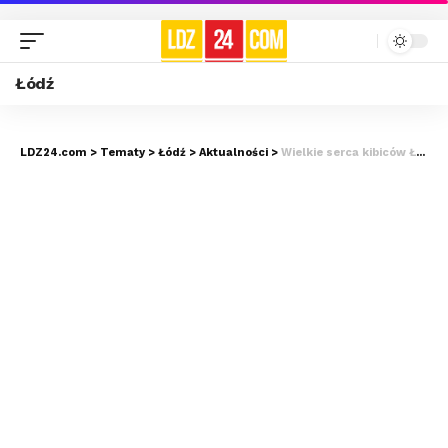
Łódź
LDZ24.com
>
Tematy
>
Łódź
>
Aktualności
>
Wielkie serca kibiców ŁKS-u. Oluś będzie miał nowy wózek