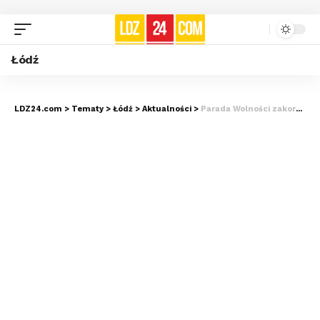
Łódź
LDZ24.com
>
Tematy
>
Łódź
>
Aktualności
>
Parada Wolności zakorkuje centrum! Zacznie się wieczorem…