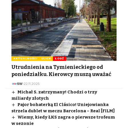
AKTUALNOŚCI
ULICE
ŁÓDŹ
Utrudnienia na Tymienieckiego od
poniedziałku. Kierowcy muszą uważać
SW
22.11.2025
Michał S. zatrzymany! Chodzi o trzy
miliardy złotych
Pajor bohaterką El Clásico! Uniejowianka
strzela dublet w meczu Barcelona – Real [FILM]
Wiemy, kiedy ŁKS zagra o pierwsze trofeum
w sezonie