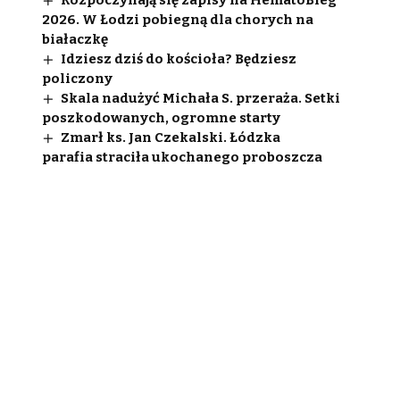
Rozpoczynają się zapisy na HematoBieg
2026. W Łodzi pobiegną dla chorych na
białaczkę
Idziesz dziś do kościoła? Będziesz
policzony
Skala nadużyć Michała S. przeraża. Setki
poszkodowanych, ogromne starty
Zmarł ks. Jan Czekalski. Łódzka
parafia straciła ukochanego proboszcza