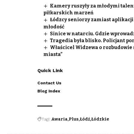
Kamery ruszyły za młodymi talen
piłkarskich marzeń
Łódzcy seniorzy zamiast aplikacji
młodość
Sinice w natarciu. Gdzie wprowad
Tragedia była blisko. Policjant p
Właścicel Widzewa o rozbudowie st
miasta”
Quick Link
Contact Us
Blog Index
Tagi:
Awaria
Plus
Łódź
Łódzkie