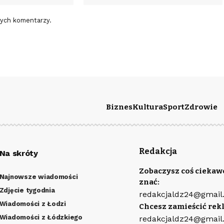
nych komentarzy.
Biznes
Kultura
Sport
Zdrowie
Redakcja
Na skróty
Zobaczysz coś ciekaw
Najnowsze wiadomości
znać:
Zdjęcie tygodnia
redakcjaldz24@gmail
Wiadomości z Łodzi
Chcesz zamieścić rek
Wiadomości z Łódzkiego
redakcjaldz24@gmail