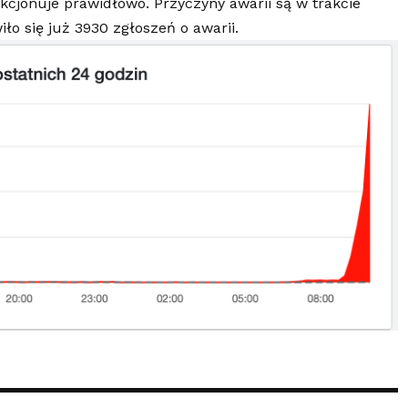
nkcjonuje prawidłowo. Przyczyny awarii są w trakcie
ło się już 3930 zgłoszeń o awarii.