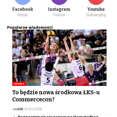
Facebook
Instagram
Youtube
Polub
Follow
Subskrybuj
Popularne wiadomości
SPORT
To będzie nowa środkowa ŁKS-u
Commercecon?
SW
01.01.2026