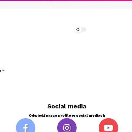
a
Social media
Odwiedź nasze profile w social mediach