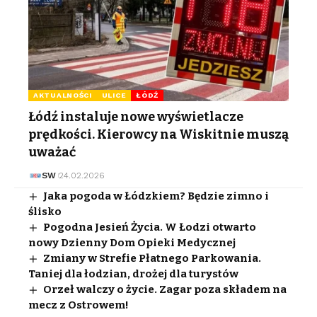
AKTUALNOŚCI
ULICE
ŁÓDŹ
Łódź instaluje nowe wyświetlacze
prędkości. Kierowcy na Wiskitnie muszą
uważać
SW
24.02.2026
Jaka pogoda w Łódzkiem? Będzie zimno i
ślisko
Pogodna Jesień Życia. W Łodzi otwarto
nowy Dzienny Dom Opieki Medycznej
Zmiany w Strefie Płatnego Parkowania.
Taniej dla łodzian, drożej dla turystów
Orzeł walczy o życie. Zagar poza składem na
mecz z Ostrowem!