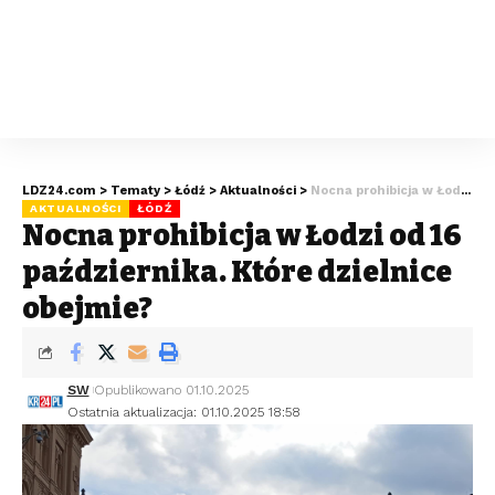
LDZ24.com
>
Tematy
>
Łódź
>
Aktualności
>
Nocna prohibicja w Łodzi od 16 października. Które dzielnice obejmie?
AKTUALNOŚCI
ŁÓDŹ
Nocna prohibicja w Łodzi od 16
października. Które dzielnice
obejmie?
SW
Opublikowano 01.10.2025
Ostatnia aktualizacja: 01.10.2025 18:58