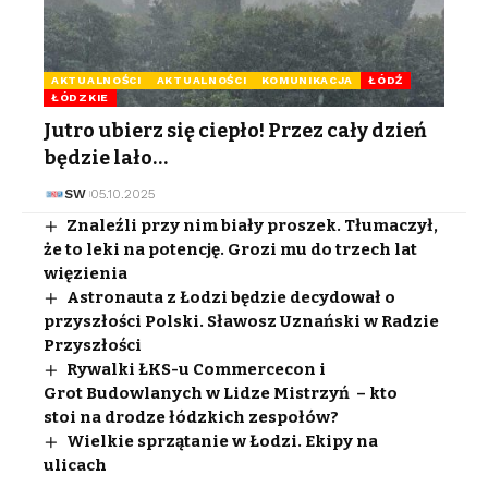
AKTUALNOŚCI
AKTUALNOŚCI
KOMUNIKACJA
ŁÓDŹ
ŁÓDZKIE
Jutro ubierz się ciepło! Przez cały dzień
będzie lało…
SW
05.10.2025
Znaleźli przy nim biały proszek. Tłumaczył,
że to leki na potencję. Grozi mu do trzech lat
więzienia
Astronauta z Łodzi będzie decydował o
przyszłości Polski. Sławosz Uznański w Radzie
Przyszłości
Rywalki ŁKS-u Commercecon i
Grot Budowlanych w Lidze Mistrzyń – kto
stoi na drodze łódzkich zespołów?
Wielkie sprzątanie w Łodzi. Ekipy na
ulicach