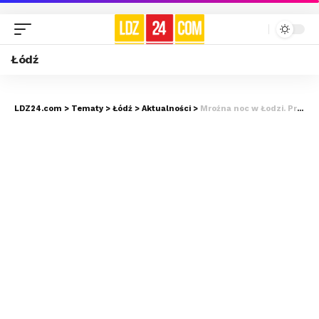
Łódź
LDZ24.com
>
Tematy
>
Łódź
>
Aktualności
>
Mroźna noc w Łodzi. Prawie 20 stopni na minusie