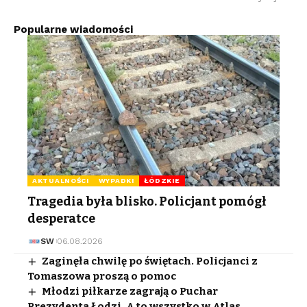
Popularne wiadomości
AKTUALNOŚCI
WYPADKI
ŁÓDZKIE
Tragedia była blisko. Policjant pomógł
desperatce
SW
06.08.2026
Zaginęła chwilę po świętach. Policjanci z
Tomaszowa proszą o pomoc
Młodzi piłkarze zagrają o Puchar
Prezydenta Łodzi. A to wszystko w Atlas