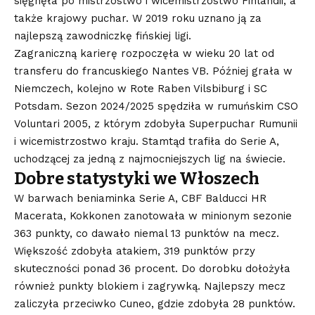
sięgnęła po mistrzostwo i wicemistrzostwo Finlandii, a
także krajowy puchar. W 2019 roku uznano ją za
najlepszą zawodniczkę fińskiej ligi.
Zagraniczną karierę rozpoczęła w wieku 20 lat od
transferu do francuskiego Nantes VB. Później grała w
Niemczech, kolejno w Rote Raben Vilsbiburg i SC
Potsdam. Sezon 2024/2025 spędziła w rumuńskim CSO
Voluntari 2005, z którym zdobyła Superpuchar Rumunii
i wicemistrzostwo kraju. Stamtąd trafiła do Serie A,
uchodzącej za jedną z najmocniejszych lig na świecie.
Dobre statystyki we Włoszech
W barwach beniaminka Serie A, CBF Balducci HR
Macerata, Kokkonen zanotowała w minionym sezonie
363 punkty, co dawało niemal 13 punktów na mecz.
Większość zdobyła atakiem, 319 punktów przy
skuteczności ponad 36 procent. Do dorobku dołożyła
również punkty blokiem i zagrywką. Najlepszy mecz
zaliczyła przeciwko Cuneo, gdzie zdobyła 28 punktów.