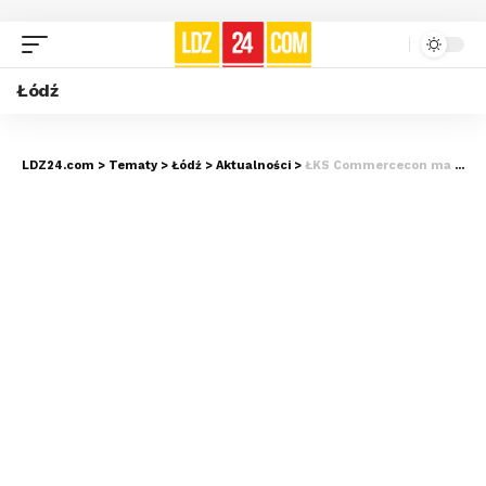
Łódź
LDZ24.com
>
Tematy
>
Łódź
>
Aktualności
>
ŁKS Commercecon ma nową przyjmującą. To reprezentantka Finlandii