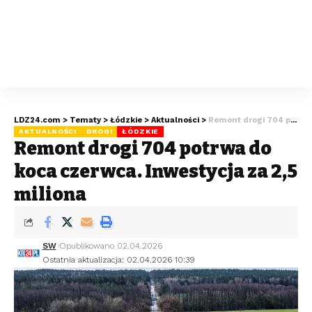
LDZ24.com
>
Tematy
>
Łódzkie
>
Aktualności
>
Remont drogi 704 potrwa do końca czerwca. Inwestycja za 2,5 miliona
AKTUALNOŚCI
DROGI
ŁÓDZKIE
Remont drogi 704 potrwa do
końca czerwca. Inwestycja za 2,5
miliona
SW
Opublikowano 02.04.2026
Ostatnia aktualizacja: 02.04.2026 10:39