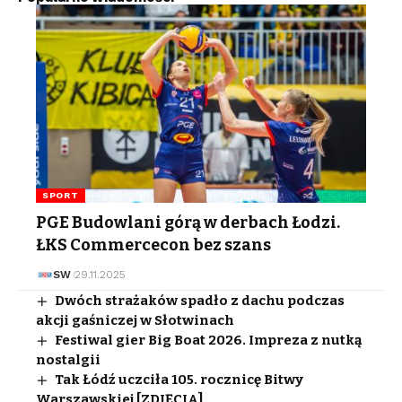
SPORT
PGE Budowlani górą w derbach Łodzi.
ŁKS Commercecon bez szans
SW
29.11.2025
Dwóch strażaków spadło z dachu podczas
akcji gaśniczej w Słotwinach
Festiwal gier Big Boat 2026. Impreza z nutką
nostalgii
Tak Łódź uczciła 105. rocznicę Bitwy
Warszawskiej [ZDJĘCIA]