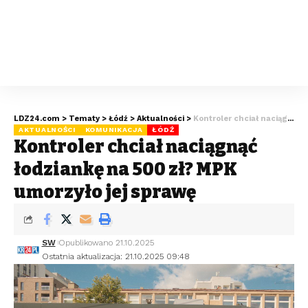
LDZ24.com
>
Tematy
>
Łódź
>
Aktualności
>
Kontroler chciał naciągnąć łodziankę na 500 zł? MPK umorzyło jej sprawę
AKTUALNOŚCI
KOMUNIKACJA
ŁÓDŹ
Kontroler chciał naciągnąć
łodziankę na 500 zł? MPK
umorzyło jej sprawę
SW
Opublikowano 21.10.2025
Ostatnia aktualizacja: 21.10.2025 09:48