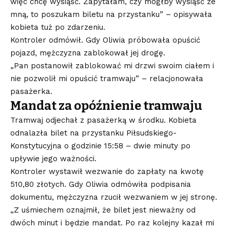
więc chcę wysiąść. Zapytałam, czy mógłby wysiąść ze
mną, to poszukam biletu na przystanku” – opisywała
kobieta tuż po zdarzeniu.
Kontroler odmówił. Gdy Oliwia próbowała opuścić
pojazd, mężczyzna zablokował jej drogę.
„Pan postanowił zablokować mi drzwi swoim ciałem i
nie pozwolił mi opuścić tramwaju” – relacjonowała
pasażerka.
Mandat za opóźnienie tramwaju
Tramwaj odjechał z pasażerką w środku. Kobieta
odnalazła bilet na przystanku Piłsudskiego-
Konstytucyjna o godzinie 15:58 – dwie minuty po
upływie jego ważności.
Kontroler wystawił wezwanie do zapłaty na kwotę
510,80 złotych. Gdy Oliwia odmówiła podpisania
dokumentu, mężczyzna rzucił wezwaniem w jej stronę.
„Z uśmiechem oznajmił, że bilet jest nieważny od
dwóch minut i będzie mandat. Po raz kolejny kazał mi