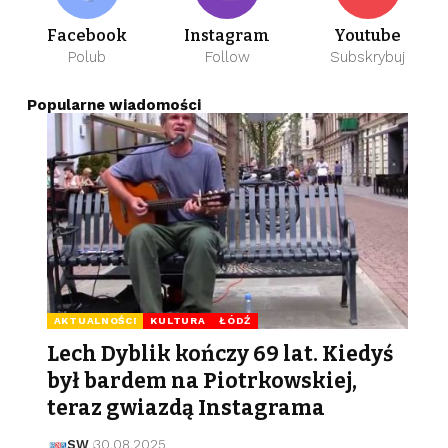
Facebook
Instagram
Youtube
Polub
Follow
Subskrybuj
Popularne wiadomości
AKTUALNOŚCI
KULTURA
ŁÓDŹ
Lech Dyblik kończy 69 lat. Kiedyś
był bardem na Piotrkowskiej,
teraz gwiazdą Instagrama
SW
30.08.2025