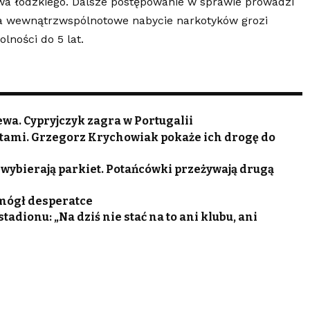
wa łódzkiego. Dalsze postępowanie w sprawie prowadzi
a wewnątrzwspólnotowe nabycie narkotyków grozi
ności do 5 lat.
wa. Cypryjczyk zagra w Portugalii
tami. Grzegorz Krychowiak pokaże ich drogę do
 wybierają parkiet. Potańcówki przeżywają drugą
omógł desperatce
adionu: „Na dziś nie stać na to ani klubu, ani