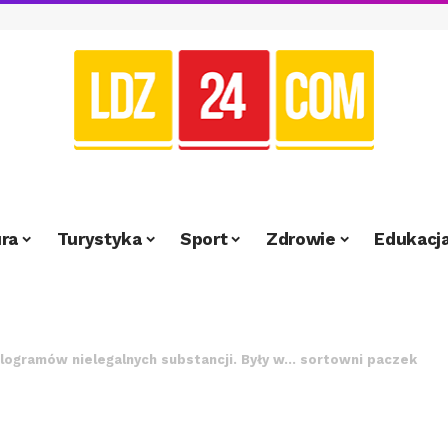
ra
Turystyka
Sport
Zdrowie
Edukacj
kilogramów nielegalnych substancji. Były w… sortowni paczek