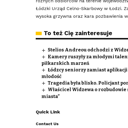
różnych odbiorców na terenie województ
Łódzki Urząd Celno-Skarbowy w Łodzi. Z
wysoka grzywna oraz kara pozbawienia wol
To też Cię zainteresuje
Stelios Andreou odchodzi z Widze
Kamery ruszyły za młodymi talen
piłkarskich marzeń
Łódzcy seniorzy zamiast aplikacji
młodość
Tragedia była blisko. Policjant p
Właścicel Widzewa o rozbudowie st
miasta”
Quick Link
Contact Us