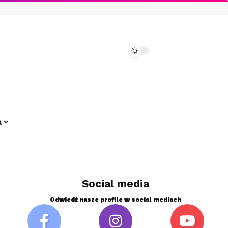
a
Social media
Odwiedź nasze profile w social mediach