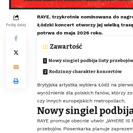
RAYE, trzykrotnie nominowana do nagro
Łódzki koncert otworzy jej wielką tr
Podaj dalej
potrwa do maja 2026 roku.
Zawartość
Nowy singiel podbija listy przebojó
Rodzinny charakter koncertów
Brytyjska artystka wybiera Łódź na pierw
wyróżnienie dla polskich fanów, którzy 
czy innych europejskich metropoliach.
Nowy singiel podbija
RAYE promuje obecnie utwór „WHERE IS M
przebojów. Piosenkarka planuje zaprezent