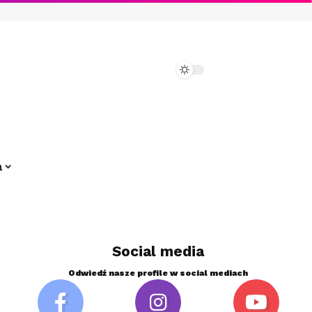
a
Social media
Odwiedź nasze profile w social mediach