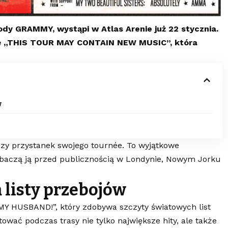
dy GRAMMY, wystąpi w Atlas Arenie już 22 stycznia.
asę „THIS TOUR MAY CONTAIN NEW MUSIC”, która
w
szy przystanek swojego tournée. To wyjątkowe
zobaczą ją przed publicznością w Londynie, Nowym Jorku
 listy przebojów
Y HUSBAND!”, który zdobywa szczyty światowych list
ować podczas trasy nie tylko największe hity, ale także