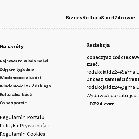
Biznes
Kultura
Sport
Zdrowie
Redakcja
Na skróty
Zobaczysz coś ciekaw
Najnowsze wiadomości
znać:
Zdjęcie tygodnia
redakcjaldz24@gmail
Wiadomości z Łodzi
Chcesz zamieścić rek
Wiadomości z Łódzkiego
redakcjaldz24@gmail
Kulturalna Łódź
Wydawcą portalu jest
Co w sporcie
LDZ24.com
Regulamin Portalu
Polityka Prywatności
Regulamin Cookies