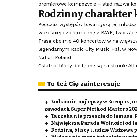
premierowe kompozycje – stąd nazwa ko
Rodzinny charakter
Podczas występów towarzyszą jej młodsz
wcześniej dzieliło scenę z RAYE, tworzą
Trasa obejmie 40 koncertów w największy
legendarnym Radio City Music Hall w Now
Nation Poland.
Ostatnie bilety dostępne są na stronie Atl
To też Cię zainteresuje
Łodzianin najlepszy w Europie. 
zawodach Super Method Masters 20
Ta rzeka nie przeszła do lamusa.
Największa Parada Wolności od lat
Rodzina, bliscy i ludzie Widzewa