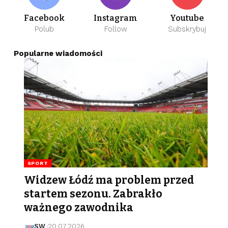
Facebook
Instagram
Youtube
Polub
Follow
Subskrybuj
Popularne wiadomości
SPORT
Widzew Łódź ma problem przed
startem sezonu. Zabrakło
ważnego zawodnika
SW
20.07.2026