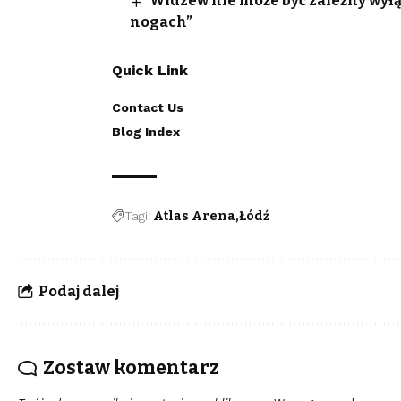
Widzew nie może być zależny wyłą
nogach”
Quick Link
Contact Us
Blog Index
Tagi:
Atlas Arena
Łódź
Podaj dalej
Zostaw komentarz