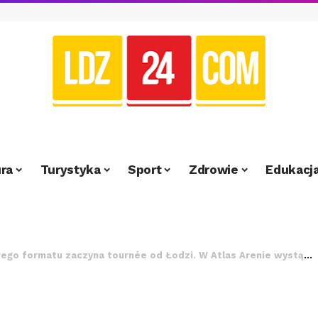
ra
Turystyka
Sport
Zdrowie
Edukacj
o formatu zaczyna tournée od Łodzi. W Atlas Arenie wystąpi Raye