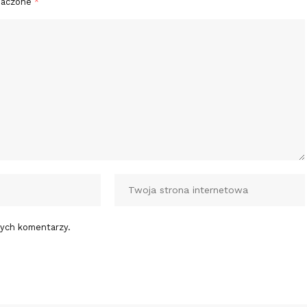
naczone
*
nych komentarzy.