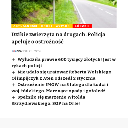
AKTUALNOŚCI
DROGI
WYPADKI
ŁÓDZKIE
Dzikie zwierzęta na drogach. Policja
apeluje o ostrożność
SW
08.05.2026
Wyłudziła prawie 600 tysięcy złotych! Jest w
rękach policji
Nie udało się uratować Roberta Wolskiego.
Olimpijczyk z Aten odszedł 2 stycznia
Ostrzeżenie IMGW na 5 lutego dla Łodzi i
woj. łódzkiego. Marznące opady i gołoledź
Spełniło się marzenie Witolda
Skrzydlewskiego. SGP na Orle!