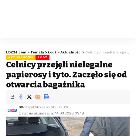
LDZ24.com
>
Tematy
>
Łódź
>
Aktualności
>
Celnicy przejęli nielegalne papierosy i tytoń. Zaczęło się od otwarcia bagażnika
AKTUALNOŚCI
ŁÓDŹ
Celnicy przejęli nielegalne
papierosy i tytoń. Zaczęło się od
otwarcia bagażnika
SW
Opublikowano 14.03.2026
Ostatnia aktualizacja: 14.03.2026 09:18